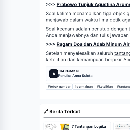
>>>
Prabowo Tunjuk Agustina Arums
Soal kelima menampilkan tiga objek 
menjawab dalam waktu lima detik aga
Soal keenam adalah penutup dengan t
Anda menjawabnya dan tulis jawaban 
>>>
Ragam Doa dan Adab Minum Air
Setelah menyelesaikan seluruh
tantan
ketelitian dan kemampuan berpikir An
TIM REDAKSI
A
Penulis: Anna Suleta
#tebak gambar
#permainan
#ketelitian
#tantan
🔗 Berita Terkait
7 Tantangan Logika