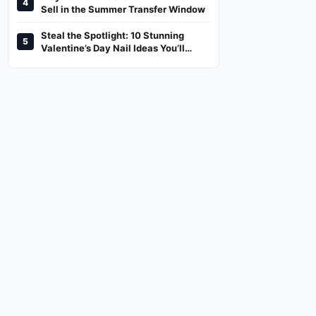
4
And Where To Watch
Sell in the Summer Transfer Window
Steal the Spotlight: 10 Stunning
5
Valentine’s Day Nail Ideas You’ll
Love!