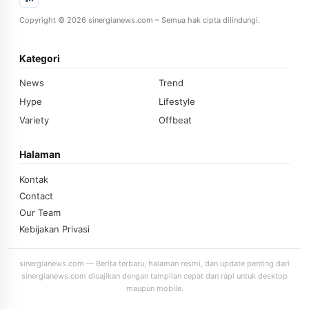
Copyright © 2026 sinergianews.com – Semua hak cipta dilindungi.
Kategori
News
Trend
Hype
Lifestyle
Variety
Offbeat
Halaman
Kontak
Contact
Our Team
Kebijakan Privasi
sinergianews.com — Berita terbaru, halaman resmi, dan update penting dari
sinergianews.com disajikan dengan tampilan cepat dan rapi untuk desktop
maupun mobile.