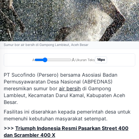
Sumur bor air bersih di Gampong Lambleut, Aceh Besar
A
16px
A
Ukuran Teks
PT Sucofindo (Persero) bersama Asosiasi Badan
Permusyawaratan Desa Nasional (ABPEDNAS)
meresmikan sumur bor
air bersih
di Gampong
Lambleut, Kecamatan Darul Kamal, Kabupaten Aceh
Besar.
Fasilitas ini diserahkan kepada pemerintah desa untuk
memenuhi kebutuhan masyarakat setempat.
>>>
Triumph Indonesia Resmi Pasarkan Street 400
dan Scrambler 400 X