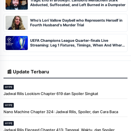
Tragic End in Brooklyn: Landlord Menachem Stark
Abducted, Suffocated, and Left Burned in a Dumpster
Who’s Lori Vallow Daybell who Represents Herself in
Fourth Husband's Murder Trial
UEFA Champions League Quarter-finals Live
Streaming: Leg 1 Fixtures, Timings, When And Where
To Watch
📰 Update Terbaru
HYPE
Jadwal Rilis Lookism Chapter 619 dan Spoiler Singkat
HYPE
Nano Machine Chapter 324: Jadwal Rilis, Spoiler, dan Cara Baca
HYPE
Jadwal Rilis Eleceed Chapter 413: Tanggal, Waktu, dan Spoiler