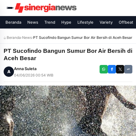
Beranda
News
Trend
Hype
Lifestyle
Variety
Offbeat
⌂ Beranda
›
News
›
PT Sucofindo Bangun Sumur Bor Air Bersih di Aceh Besar
PT Sucofindo Bangun Sumur Bor Air Bersih di
Aceh Besar
Anna Suleta
A
04/06/2026 00:54 WIB