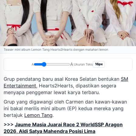
Teaser mini album Lemon Tang Hearts2Hearts dengan matahari lemon
A
16px
A
Ukuran Teks
Grup pendatang baru asal Korea Selatan bentukan
SM
Entertainment
, Hearts2Hearts, dipastikan segera
menyapa penggemar lewat karya terbaru.
Grup yang digawangi oleh Carmen dan kawan-kawan
ini bakal merilis mini album (EP) kedua mereka yang
bertajuk
Lemon Tang
.
>>>
Jaume Masia Juarai Race 2 WorldSSP Aragon
2026, Aldi Satya Mahendra Posisi Lima