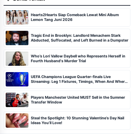
Hearts2Hearts Siap Comeback Lewat Mini Album
Lemon Tang Juni 2026
Tragic End in Brooklyn: Landlord Menachem Stark
Abducted, Suffocated, and Left Burned in a Dumpster
Who’s Lori Vallow Daybell who Represents Herself in
Fourth Husband's Murder Trial
UEFA Champions League Quarter-finals Live
Streaming: Leg 1 Fixtures, Timings, When And Where
To Watch
Players Manchester United MUST Sell in the Summer
Transfer Window
Steal the Spotlight: 10 Stunning Valentine’s Day Nail
Ideas You’ll Love!