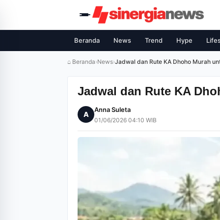
Beranda
News
Trend
Hype
Life
⌂ Beranda
›
News
›
Jadwal dan Rute KA Dhoho Murah unt
Jadwal dan Rute KA Dhoh
Anna Suleta
A
01/06/2026 04:10 WIB