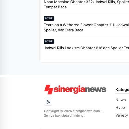
Nano Machine Chapter 322: Jadwal Rilis, Spoiler
Tempat Baca
HYPE
Tears on a Withered Flower Chapter 111: Jadwal R
Spoiler, dan Cara Baca
HYPE
Jadwal Rilis Lookism Chapter 616 dan Spoiler Te
Katego
News
Hype
Copyright © 2026 sinergianews.com –
Variety
Semua hak cipta dilindungi.