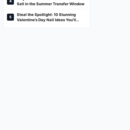
4
And Where To Watch
Sell in the Summer Transfer Window
Steal the Spotlight: 10 Stunning
5
Valentine’s Day Nail Ideas You’ll
Love!