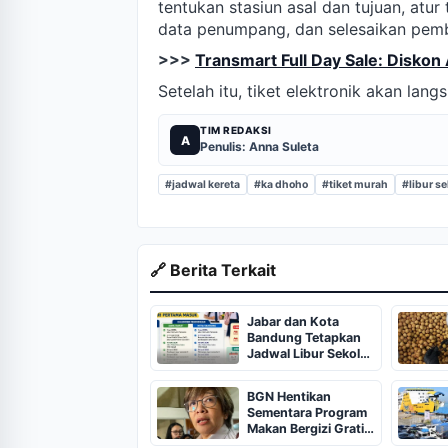
tentukan stasiun asal dan tujuan, atur
data penumpang, dan selesaikan pem
>>>
Transmart Full Day Sale: Diskon 
Setelah itu, tiket elektronik akan lang
TIM REDAKSI
A
Penulis: Anna Suleta
#jadwal kereta
#ka dhoho
#tiket murah
#libur s
🔗 Berita Terkait
Jabar dan Kota
Bandung Tetapkan
Jadwal Libur Sekolah
Juni 2026
BGN Hentikan
Sementara Program
Makan Bergizi Gratis
Selama Libur Sekolah