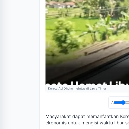
Kereta Api Dhoho melintas di Jawa Timur
A
Masyarakat dapat memanfaatkan Keret
ekonomis untuk mengisi waktu
libur 