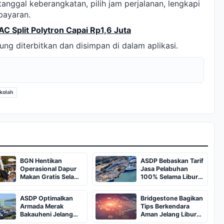
 tanggal keberangkatan, pilih jam perjalanan, lengkapi
bayaran.
AC Split Polytron Capai Rp1,6 Juta
sung diterbitkan dan disimpan di dalam aplikasi.
ekolah
BGN Hentikan
ASDP Bebaskan Tarif
Operasional Dapur
Jasa Pelabuhan
Makan Gratis Selama
100% Selama Libur
Libur Sekolah
Sekolah 2026
ASDP Optimalkan
Bridgestone Bagikan
Armada Merak
Tips Berkendara
Bakauheni Jelang
Aman Jelang Libur
Libur Sekolah
Sekolah