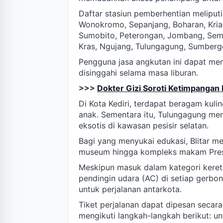
Daftar stasiun pemberhentian meliput
Wonokromo, Sepanjang, Boharan, Krian
Sumobito, Peterongan, Jombang, Sembu
Kras, Ngujang, Tulungagung, Sumberge
Pengguna jasa angkutan ini dapat men
disinggahi selama masa liburan.
>>>
Dokter Gizi Soroti Ketimpangan 
Di Kota Kediri, terdapat beragam kuli
anak. Sementara itu, Tulungagung me
eksotis di kawasan pesisir selatan.
Bagi yang menyukai edukasi, Blitar me
museum hingga kompleks makam Presi
Meskipun masuk dalam kategori kereta
pendingin udara (AC) di setiap gerb
untuk perjalanan antarkota.
Tiket perjalanan dapat dipesan secara
mengikuti langkah-langkah berikut: und