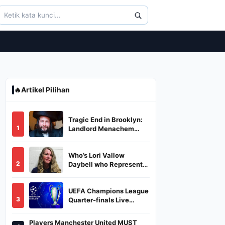
🔥
Artikel Pilihan
Tragic End in Brooklyn:
1
Landlord Menachem
Stark Abducted,
Suffocated, and Left
Who’s Lori Vallow
Burned in a Dumpster
2
Daybell who Represents
Herself in Fourth
Husband's Murder Trial
UEFA Champions League
3
Quarter-finals Live
Streaming: Leg 1
Fixtures, Timings, When
Players Manchester United MUST