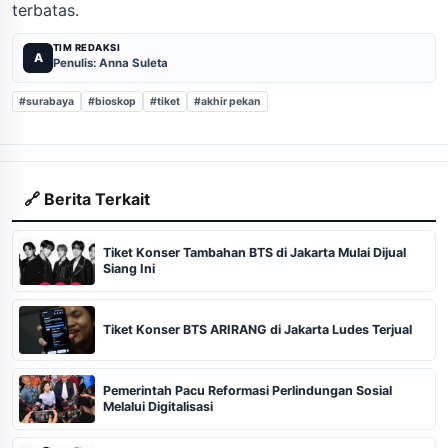
terbatas.
TIM REDAKSI
A
Penulis: Anna Suleta
#surabaya
#bioskop
#tiket
#akhir pekan
🔗 Berita Terkait
Tiket Konser Tambahan BTS di Jakarta Mulai Dijual
Siang Ini
Tiket Konser BTS ARIRANG di Jakarta Ludes Terjual
Pemerintah Pacu Reformasi Perlindungan Sosial
Melalui Digitalisasi