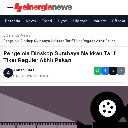
Beranda
News
Trend
Hype
Lifestyle
Variety
Offbeat
⌂ Beranda
›
News
›
Pengelola Bioskop Surabaya Naikkan Tarif Tiket Reguler Akhir Pekan
Pengelola Bioskop Surabaya Naikkan Tarif
Tiket Reguler Akhir Pekan
Anna Suleta
A
01/06/2026 03:10 WIB