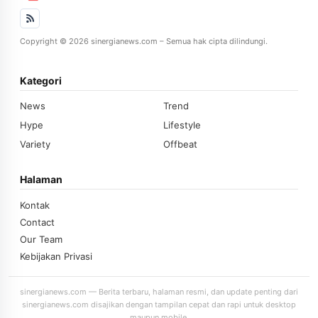
Copyright © 2026 sinergianews.com – Semua hak cipta dilindungi.
Kategori
News
Trend
Hype
Lifestyle
Variety
Offbeat
Halaman
Kontak
Contact
Our Team
Kebijakan Privasi
sinergianews.com — Berita terbaru, halaman resmi, dan update penting dari
sinergianews.com disajikan dengan tampilan cepat dan rapi untuk desktop
maupun mobile.