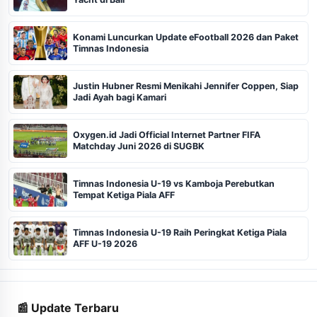
Konami Luncurkan Update eFootball 2026 dan Paket
Timnas Indonesia
Justin Hubner Resmi Menikahi Jennifer Coppen, Siap
Jadi Ayah bagi Kamari
Oxygen.id Jadi Official Internet Partner FIFA
Matchday Juni 2026 di SUGBK
Timnas Indonesia U-19 vs Kamboja Perebutkan
Tempat Ketiga Piala AFF
Timnas Indonesia U-19 Raih Peringkat Ketiga Piala
AFF U-19 2026
📰 Update Terbaru