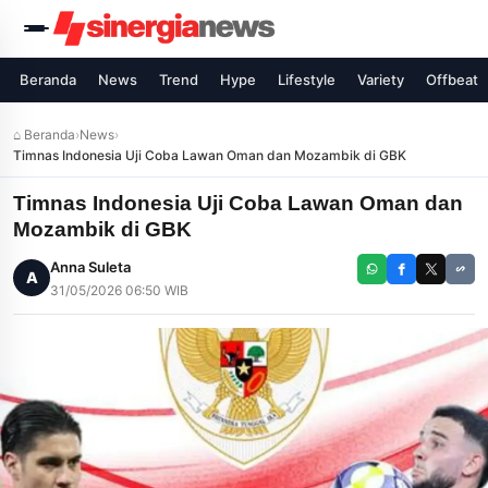
Beranda
News
Trend
Hype
Lifestyle
Variety
Offbeat
⌂ Beranda
›
News
›
Timnas Indonesia Uji Coba Lawan Oman dan Mozambik di GBK
Timnas Indonesia Uji Coba Lawan Oman dan
Mozambik di GBK
Anna Suleta
A
31/05/2026 06:50 WIB