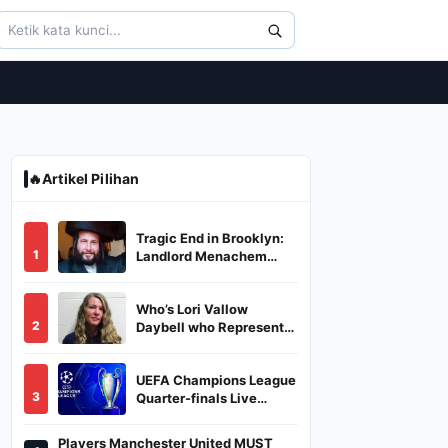
🔥
Artikel Pilihan
Tragic End in Brooklyn:
1
Landlord Menachem
Stark Abducted,
Suffocated, and Left
Who’s Lori Vallow
Burned in a Dumpster
2
Daybell who Represents
Herself in Fourth
Husband's Murder Trial
UEFA Champions League
3
Quarter-finals Live
Streaming: Leg 1
Fixtures, Timings, When
Players Manchester United MUST