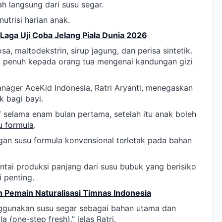
h langsung dari susu segar.
nutrisi harian anak.
Laga Uji Coba Jelang Piala Dunia 2026
a, maltodekstrin, sirup jagung, dan perisa sintetik.
i penuh kepada orang tua mengenai kandungan gizi
anager AceKid Indonesia, Ratri Aryanti, menegaskan
k bagi bayi.
selama enam bulan pertama, setelah itu anak boleh
u formula
.
gan susu formula konvensional terletak pada bahan
ntai produksi panjang dari susu bubuk yang berisiko
 penting.
 Pemain Naturalisasi Timnas Indonesia
gunakan susu segar sebagai bahan utama dan
 (one-step fresh),” jelas Ratri.