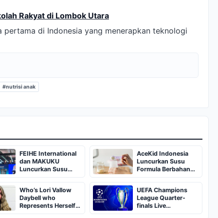
olah Rakyat di Lombok Utara
 pertama di Indonesia yang menerapkan teknologi
#nutrisi anak
FEIHE International
AceKid Indonesia
dan MAKUKU
Luncurkan Susu
Luncurkan Susu
Formula Berbahan
Formula AceKid
Natural Whole Milk
Bebas Maltodekstrin
Who’s Lori Vallow
UEFA Champions
Daybell who
League Quarter-
Represents Herself
finals Live
in Fourth Husband's
Streaming: Leg 1