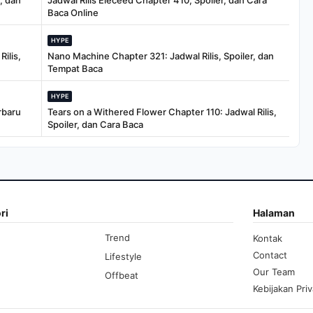
, dan
Jadwal Rilis Eleceed Chapter 410, Spoiler, dan Cara
Baca Online
HYPE
ilis,
Nano Machine Chapter 321: Jadwal Rilis, Spoiler, dan
Tempat Baca
HYPE
rbaru
Tears on a Withered Flower Chapter 110: Jadwal Rilis,
Spoiler, dan Cara Baca
ri
Halaman
Trend
Kontak
Contact
Lifestyle
Our Team
Offbeat
Kebijakan Priv