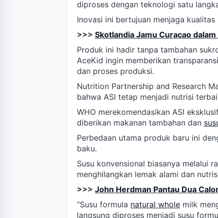
diproses dengan teknologi satu langka
Inovasi ini bertujuan menjaga kualitas 
>>>
Skotlandia Jamu Curacao dalam 
Produk ini hadir tanpa tambahan sukros
AceKid ingin memberikan transparans
dan proses produksi.
Nutrition Partnership and Research M
bahwa ASI tetap menjadi nutrisi terbai
WHO merekomendasikan ASI eksklusif 
diberikan makanan tambahan dan
sus
Perbedaan utama produk baru ini den
baku.
Susu konvensional biasanya melalui ra
menghilangkan lemak alami dan nutrisi
>>>
John Herdman Pantau Dua Calon
“Susu formula
natural whole
milk meng
langsung diproses menjadi susu formula