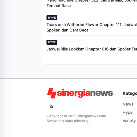
Nano Machine Chapter 322: Jadwal Rilis, Spoiler
Tempat Baca
HYPE
Tears on a Withered Flower Chapter 111: Jadwal R
Spoiler, dan Cara Baca
HYPE
Jadwal Rilis Lookism Chapter 616 dan Spoiler Te
Katego
News
Hype
Copyright © 2026 sinergianews.com –
Variety
Semua hak cipta dilindungi.