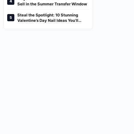
4
And Where To Watch
Sell in the Summer Transfer Window
Steal the Spotlight: 10 Stunning
5
Valentine’s Day Nail Ideas You’ll
Love!