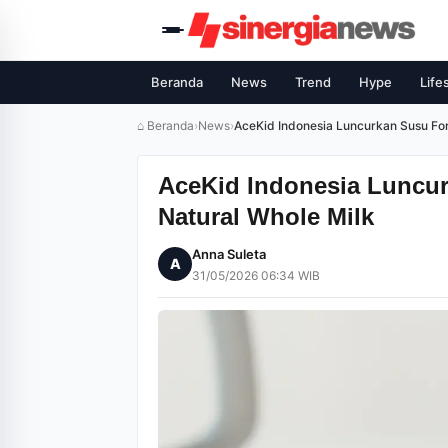
Beranda
News
Trend
Hype
Life
⌂ Beranda
›
News
›
AceKid Indonesia Luncurkan Susu Fo
AceKid Indonesia Luncu
Natural Whole Milk
Anna Suleta
A
31/05/2026 06:34 WIB