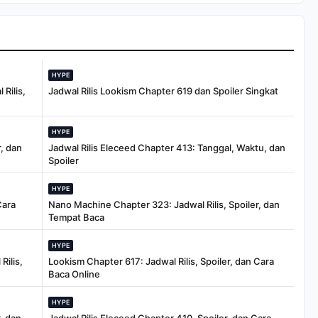
Murder Trial
Fixtures, Timings,
When And Where To
Watch
HYPE
Rilis,
Jadwal Rilis Lookism Chapter 619 dan Spoiler Singkat
HYPE
, dan
Jadwal Rilis Eleceed Chapter 413: Tanggal, Waktu, dan
Spoiler
HYPE
Cara
Nano Machine Chapter 323: Jadwal Rilis, Spoiler, dan
Tempat Baca
HYPE
Rilis,
Lookism Chapter 617: Jadwal Rilis, Spoiler, dan Cara
Baca Online
HYPE