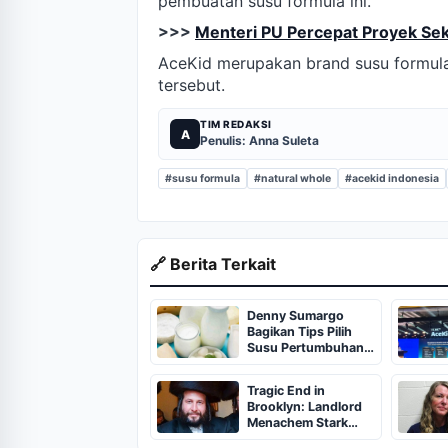
pembuatan susu formula ini.
>>>
Menteri PU Percepat Proyek Sek
AceKid merupakan brand susu formula
tersebut.
TIM REDAKSI
A
Penulis: Anna Suleta
#susu formula
#natural whole
#acekid indonesia
🔗 Berita Terkait
Denny Sumargo
Bagikan Tips Pilih
Susu Pertumbuhan
Anak
Tragic End in
Brooklyn: Landlord
Menachem Stark
Abducted,