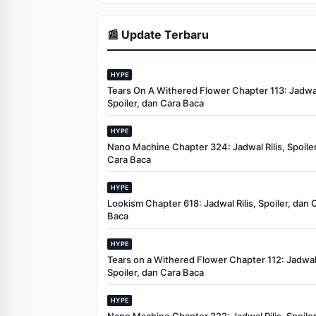
Suffocated, and Left
Burned in a
Dumpster
📰 Update Terbaru
HYPE
Tears On A Withered Flower Chapter 113: Jadwal 
Spoiler, dan Cara Baca
HYPE
Nano Machine Chapter 324: Jadwal Rilis, Spoiler
Cara Baca
HYPE
Lookism Chapter 618: Jadwal Rilis, Spoiler, dan 
Baca
HYPE
Tears on a Withered Flower Chapter 112: Jadwal 
Spoiler, dan Cara Baca
HYPE