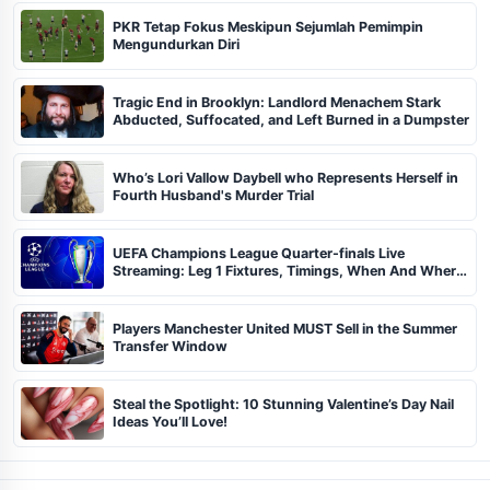
PKR Tetap Fokus Meskipun Sejumlah Pemimpin
Mengundurkan Diri
Tragic End in Brooklyn: Landlord Menachem Stark
Abducted, Suffocated, and Left Burned in a Dumpster
Who’s Lori Vallow Daybell who Represents Herself in
Fourth Husband's Murder Trial
UEFA Champions League Quarter-finals Live
Streaming: Leg 1 Fixtures, Timings, When And Where
To Watch
Players Manchester United MUST Sell in the Summer
Transfer Window
Steal the Spotlight: 10 Stunning Valentine’s Day Nail
Ideas You’ll Love!