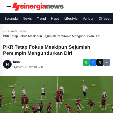
Beranda
News
Trend
Hype
Lifestyle
Variety
Offbeat
⌂ Beranda
›
News
›
PKR Tetap Fokus Meskipun Sejumlah Pemimpin Mengundurkan Diri
PKR Tetap Fokus Meskipun Sejumlah
Pemimpin Mengundurkan Diri
Hana
H
31/05/2026 02:18 WIB