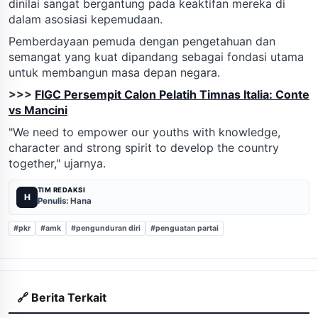
dinilai sangat bergantung pada keaktifan mereka di
dalam asosiasi kepemudaan.
Pemberdayaan pemuda dengan pengetahuan dan
semangat yang kuat dipandang sebagai fondasi utama
untuk membangun masa depan negara.
>>>
FIGC Persempit Calon Pelatih Timnas Italia: Conte
vs Mancini
"We need to empower our youths with knowledge,
character and strong spirit to develop the country
together," ujarnya.
TIM REDAKSI
H
Penulis: Hana
#pkr
#amk
#pengunduran diri
#penguatan partai
🔗 Berita Terkait