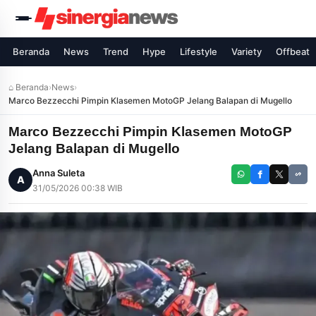
Beranda
News
Trend
Hype
Lifestyle
Variety
Offbeat
⌂ Beranda
›
News
›
Marco Bezzecchi Pimpin Klasemen MotoGP Jelang Balapan di Mugello
Marco Bezzecchi Pimpin Klasemen MotoGP
Jelang Balapan di Mugello
Anna Suleta
A
31/05/2026 00:38 WIB