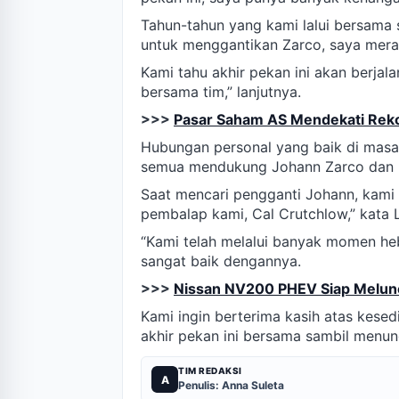
Tahun-tahun yang kami lalui bersama 
untuk menggantikan Zarco, saya mera
Kami tahu akhir pekan ini akan berjal
bersama tim,” lanjutnya.
>>>
Pasar Saham AS Mendekati Reko
Hubungan personal yang baik di masa 
semua mendukung Johann Zarco dan be
Saat mencari pengganti Johann, kami
pembalap kami, Cal Crutchlow,” kata 
“Kami telah melalui banyak momen he
sangat baik dengannya.
>>>
Nissan NV200 PHEV Siap Melunc
Kami ingin berterima kasih atas kes
akhir pekan ini bersama sambil menung
TIM REDAKSI
A
Penulis: Anna Suleta