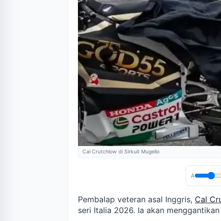
Cal Crutchlow di Sirkuit Mugello
A
Pembalap veteran asal Inggris,
Cal Cr
seri Italia 2026. Ia akan menggantika