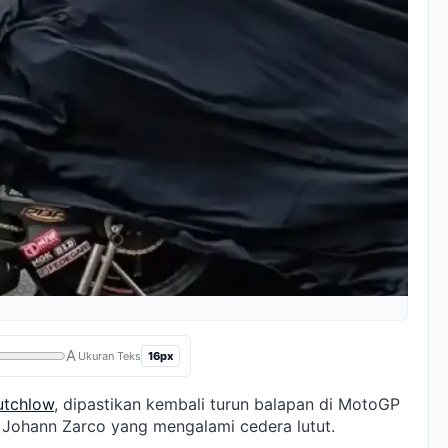
A
16px
Ukuran Teks
utchlow
, dipastikan kembali turun balapan di MotoGP
n Johann Zarco yang mengalami cedera lutut.