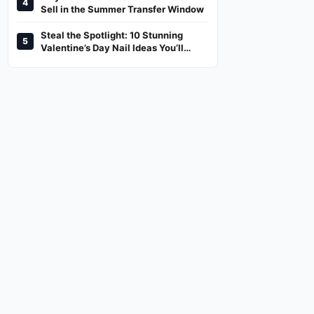
4
And Where To Watch
Sell in the Summer Transfer Window
Steal the Spotlight: 10 Stunning
5
Valentine’s Day Nail Ideas You’ll
Love!