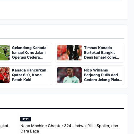
Gelandang Kanada
Timnas Kanada
Ismael Kone Jalani
Bertekad Bangkit
Operasi Cedera
Demi Ismaël Koné
Parah di Vancouver
Usai Menang Telak
Kanada Hancurkan
Nico Williams
Qatar 6-0, Kone
Berjuang Pulih dari
Patah Kaki
Cedera Jelang Piala
Dunia 2026
HYPE
ngkat
Nano Machine Chapter 324: Jadwal Rilis, Spoiler, dan
Cara Baca