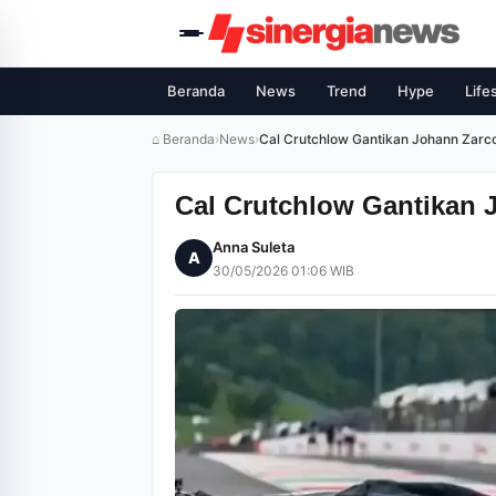
Beranda
News
Trend
Hype
Life
⌂ Beranda
›
News
›
Cal Crutchlow Gantikan Johann Zarco
Cal Crutchlow Gantikan J
Anna Suleta
A
30/05/2026 01:06 WIB