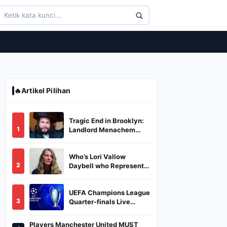
🔥
Artikel Pilihan
Tragic End in Brooklyn:
1
Landlord Menachem
Stark Abducted,
Suffocated, and Left
Who’s Lori Vallow
Burned in a Dumpster
2
Daybell who Represents
Herself in Fourth
Husband's Murder Trial
UEFA Champions League
3
Quarter-finals Live
Streaming: Leg 1
Fixtures, Timings, When
Players Manchester United MUST