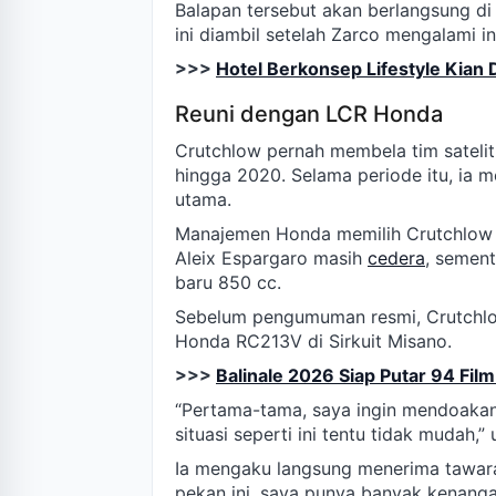
Balapan tersebut akan berlangsung di
ini diambil setelah Zarco mengalami i
>>>
Hotel Berkonsep Lifestyle Kian
Reuni dengan LCR Honda
Crutchlow pernah membela tim sateli
hingga 2020. Selama periode itu, ia 
utama.
Manajemen Honda memilih Crutchlow 
Aleix Espargaro masih
cedera
, semen
baru 850 cc.
Sebelum pengumuman resmi, Crutchlo
Honda RC213V di Sirkuit Misano.
>>>
Balinale 2026 Siap Putar 94 Film
“Pertama-tama, saya ingin mendoakan
situasi seperti ini tentu tidak mudah,”
Ia mengaku langsung menerima tawar
pekan ini, saya punya banyak kenang