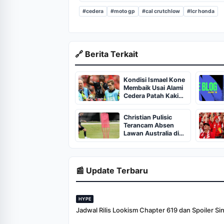
#cedera
#moto gp
#cal crutchlow
#lcr honda
🔗 Berita Terkait
Kondisi Ismael Kone
Membaik Usai Alami
Cedera Patah Kaki
Horor
Christian Pulisic
Terancam Absen
Lawan Australia di
Piala Dunia 2026
📰 Update Terbaru
HYPE
Jadwal Rilis Lookism Chapter 619 dan Spoiler Si