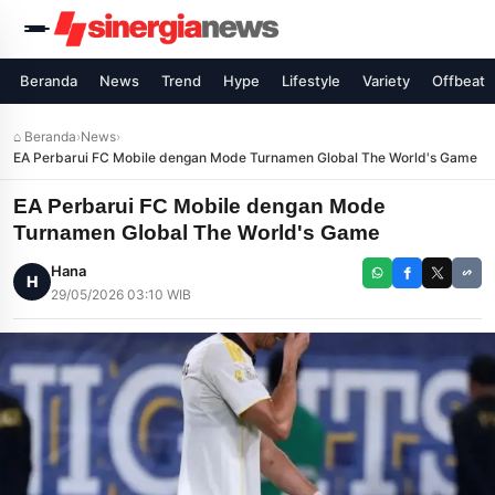
Beranda
News
Trend
Hype
Lifestyle
Variety
Offbeat
⌂ Beranda
›
News
›
EA Perbarui FC Mobile dengan Mode Turnamen Global The World's Game
EA Perbarui FC Mobile dengan Mode
Turnamen Global The World's Game
Hana
H
29/05/2026 03:10 WIB