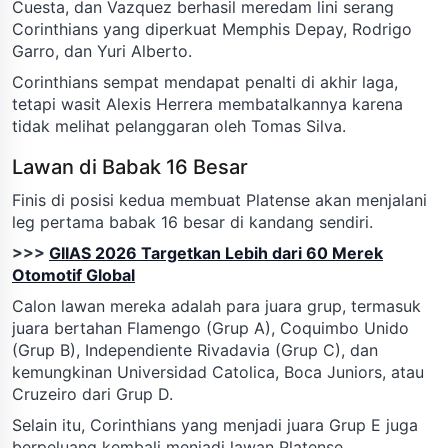
Cuesta, dan Vazquez berhasil meredam lini serang
Corinthians yang diperkuat Memphis Depay, Rodrigo
Garro, dan Yuri Alberto.
Corinthians sempat mendapat penalti di akhir laga,
tetapi wasit Alexis Herrera membatalkannya karena
tidak melihat pelanggaran oleh Tomas Silva.
Lawan di Babak 16 Besar
Finis di posisi kedua membuat Platense akan menjalani
leg pertama babak 16 besar di kandang sendiri.
>>>
GIIAS 2026 Targetkan Lebih dari 60 Merek
Otomotif Global
Calon lawan mereka adalah para juara grup, termasuk
juara bertahan Flamengo (Grup A), Coquimbo Unido
(Grup B), Independiente Rivadavia (Grup C), dan
kemungkinan Universidad Catolica, Boca Juniors, atau
Cruzeiro dari Grup D.
Selain itu, Corinthians yang menjadi juara Grup E juga
berpeluang kembali menjadi lawan Platense.