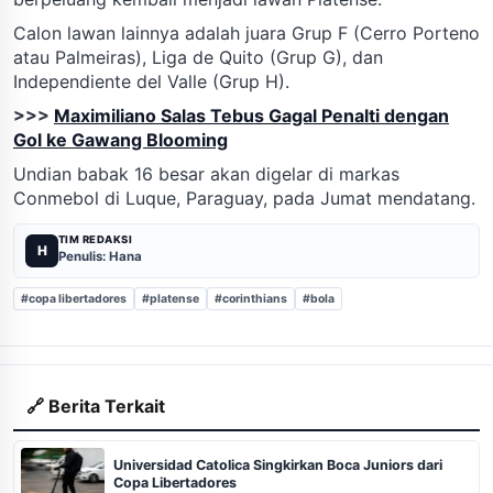
Calon lawan lainnya adalah juara Grup F (Cerro Porteno
atau Palmeiras), Liga de Quito (Grup G), dan
Independiente del Valle (Grup H).
>>>
Maximiliano Salas Tebus Gagal Penalti dengan
Gol ke Gawang Blooming
Undian babak 16 besar akan digelar di markas
Conmebol di Luque, Paraguay, pada Jumat mendatang.
TIM REDAKSI
H
Penulis: Hana
#copa libertadores
#platense
#corinthians
#bola
🔗 Berita Terkait
Universidad Catolica Singkirkan Boca Juniors dari
Copa Libertadores