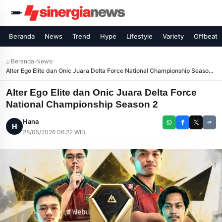
Beranda
News
Trend
Hype
Lifestyle
Variety
Offbeat
⌂ Beranda
›
News
›
Alter Ego Elite dan Onic Juara Delta Force National Championship Season
2
Alter Ego Elite dan Onic Juara Delta Force
National Championship Season 2
Hana
H
28/05/2026 06:22 WIB