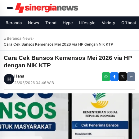
Beranda
News
Trend
Hype
Lifestyle
Variety
Offbeat
⌂ Beranda
›
News
›
Cara Cek Bansos Kemensos Mei 2026 via HP dengan NIK KTP
Cara Cek Bansos Kemensos Mei 2026 via HP
dengan NIK KTP
Hana
H
28/05/2026 04:46 WIB