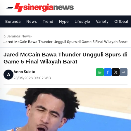
Beranda
News
Trend
Hype
Lifestyle
Variety
Offbeat
⌂ Beranda
›
News
›
Jared McCain Bawa Thunder Ungguli Spurs di Game 5 Final Wilayah Barat
Jared McCain Bawa Thunder Ungguli Spurs di
Game 5 Final Wilayah Barat
Anna Suleta
A
28/05/2026 03:02 WIB