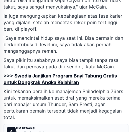
tetapi bisa mengambil kepercayaan diri itu dan tidak
takut, saya sangat menyukainya," ujar McCain.
Ia juga mengungkapkan kebahagiaan atas fase karier
yang dijalani setelah mencetak rekor poin tertinggi
baru di playoff.
"Saya mencintai hidup saya saat ini. Bisa bermain dan
berkontribusi di level ini, saya tidak akan pernah
menganggapnya remeh.
Saya pikir itu sebabnya saya bisa tampil tanpa rasa
takut dan percaya pada diri sendiri," kata McCain.
>>>
Swedia Janjikan Program Bayi Tabung Gratis
untuk Dongkrak Angka Kelahiran
Kini tekanan beralih ke manajemen Philadelphia 76ers
untuk memaksimalkan aset draf yang mereka terima
dari manajer umum Thunder, Sam Presti, agar
pertukaran pemain tersebut tidak menjadi kegagalan
total.
TIM REDAKSI
A