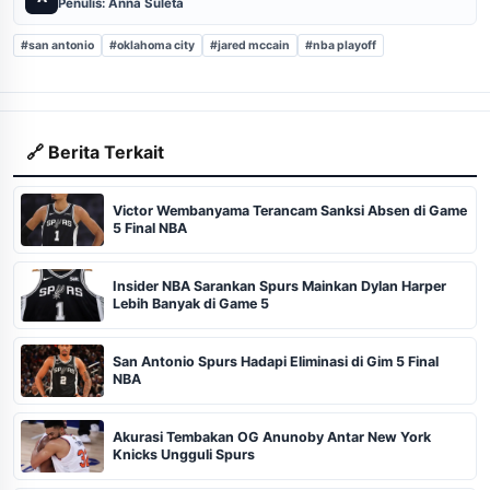
Penulis: Anna Suleta
#san antonio
#oklahoma city
#jared mccain
#nba playoff
🔗 Berita Terkait
Victor Wembanyama Terancam Sanksi Absen di Game
5 Final NBA
Insider NBA Sarankan Spurs Mainkan Dylan Harper
Lebih Banyak di Game 5
San Antonio Spurs Hadapi Eliminasi di Gim 5 Final
NBA
Akurasi Tembakan OG Anunoby Antar New York
Knicks Ungguli Spurs