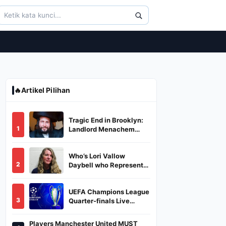
🔥
Artikel Pilihan
Tragic End in Brooklyn:
1
Landlord Menachem
Stark Abducted,
Suffocated, and Left
Who’s Lori Vallow
Burned in a Dumpster
2
Daybell who Represents
Herself in Fourth
Husband's Murder Trial
UEFA Champions League
3
Quarter-finals Live
Streaming: Leg 1
Fixtures, Timings, When
Players Manchester United MUST