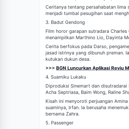
Ceritanya tentang persahabatan lima
menjadi tumbal pesugihan saat mengha
3. Badut Gendong
Film horor garapan sutradara Charles
menampilkan Marthino Lio, Dayinta Me
Cerita berfokus pada Darso, penga
jasad istrinya yang dibunuh preman. I
kutukan dukun desa.
>>>
BGN Luncurkan Aplikasi Reviu
4. Suamiku Lukaku
Diproduksi Sinemart dan disutradarai S
Acha Septriasa, Baim Wong, Raline Sh
Kisah ini menyoroti perjuangan Amin
suaminya, Irfan. Ia berusaha menemu
bernama Zahra.
5. Passenger