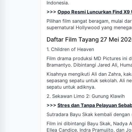
Indonesia.
>>>
Oppo Resmi Luncurkan Find X9 U
Pilihan film sangat beragam, mulai d
supernatural Hollywood yang menega
Daftar Film Tayang 27 Mei 20
1. Children of Heaven
Film drama produksi MD Pictures ini d
Bramantyo. Dibintangi Jared Ali, Huma
Kisahnya mengikuti Ali dan Zahra, kak
sepasang sepatu untuk sekolah. Ali n
sepatu untuk adiknya.
2. Sekawan Limo 2: Gunung Klawih
>>>
Stres dan Tanpa Pelayuan Sebab
Sutradara Bayu Skak kembali dengan s
Film ini dibintangi Bayu Skak, Nadya Ar
Ellea Candice, Indra Pramujito, dan J