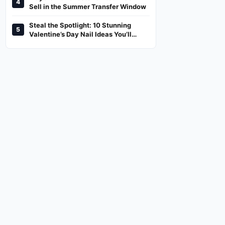
4
And Where To Watch
Sell in the Summer Transfer Window
Steal the Spotlight: 10 Stunning
5
Valentine’s Day Nail Ideas You’ll
Love!