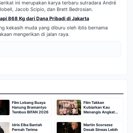
Serikat ini merupakan karya terbaru sutradara André
lobell, Jacob Scipio, dan Brett Bedrosian.
i 868 Kg dari Dana Pribadi di Jakarta
ng kekasih muda yang diburu oleh iblis bernama
kaan mengerikan di jalan raya.
Film Lobang Buaya
Film Takkan
Hanung Bramantyo
Kubiarkan Kau
Tembus BIFAN 2026
Menangis Angkat
Konflik Ibu dan Anak
di Semarang
Idris Elba Bantah
Martin Scorsese
Pernah Terima
Desak Sineas Lebih