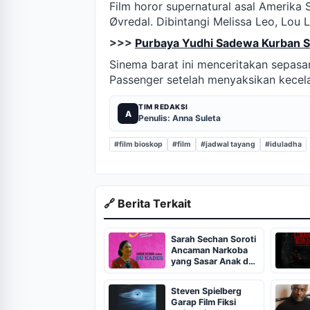
Film horor supernatural asal Amerika 
Øvredal. Dibintangi Melissa Leo, Lou L
>>>
Purbaya Yudhi Sadewa Kurban Sap
Sinema barat ini menceritakan sepasa
Passenger setelah menyaksikan kecela
TIM REDAKSI
A
Penulis: Anna Suleta
#film bioskop
#film
#jadwal tayang
#iduladha
🔗 Berita Terkait
Sarah Sechan Soroti
Ancaman Narkoba
yang Sasar Anak dan
Remaja
Steven Spielberg
Garap Film Fiksi