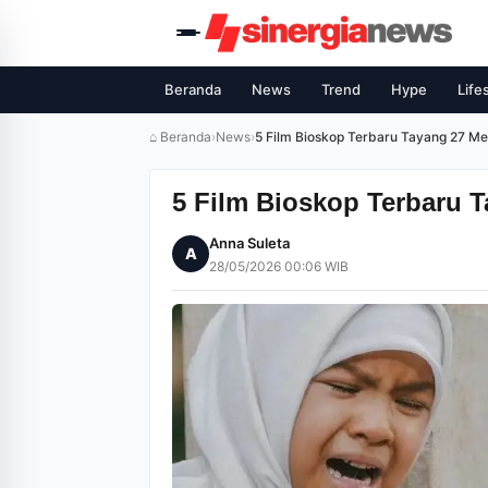
Beranda
News
Trend
Hype
Life
⌂ Beranda
›
News
›
5 Film Bioskop Terbaru Tayang 27 M
5 Film Bioskop Terbaru 
Anna Suleta
A
28/05/2026 00:06 WIB