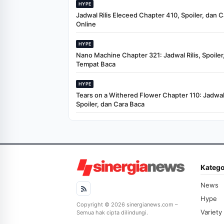
HYPE
Jadwal Rilis Eleceed Chapter 410, Spoiler, dan 
Online
HYPE
Nano Machine Chapter 321: Jadwal Rilis, Spoiler
Tempat Baca
HYPE
Tears on a Withered Flower Chapter 110: Jadwal 
Spoiler, dan Cara Baca
Katego
News
Hype
Copyright © 2026 sinergianews.com –
Variety
Semua hak cipta dilindungi.