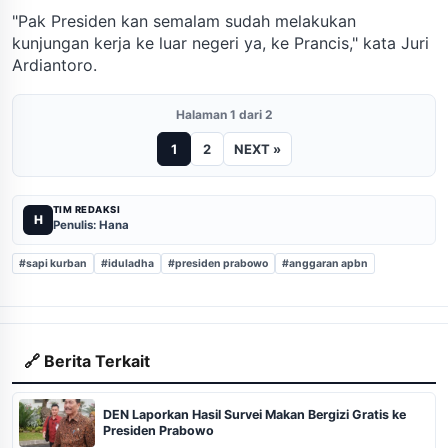
"Pak Presiden kan semalam sudah melakukan
kunjungan kerja ke luar negeri ya, ke Prancis," kata Juri
Ardiantoro.
Halaman 1 dari 2
1
2
NEXT »
TIM REDAKSI
H
Penulis: Hana
#sapi kurban
#iduladha
#presiden prabowo
#anggaran apbn
🔗 Berita Terkait
DEN Laporkan Hasil Survei Makan Bergizi Gratis ke
Presiden Prabowo