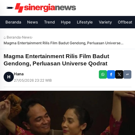
Beranda
News
Trend
Hype
Lifestyle
Variety
Offbeat
⌂ Beranda
›
News
›
Magma Entertainment Rilis Film Badut Gendong, Perluasan Universe
Qodrat
Magma Entertainment Rilis Film Badut
Gendong, Perluasan Universe Qodrat
Hana
H
27/05/2026 23:22 WIB