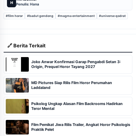
H
Penulis: Hana
#film horor
#badut gendong
#magma entertainment
#universe qodrat
🔗 Berita Terkait
Joko Anwar Konfirmasi Garap Pengabdi Setan 3:
Origin, Prequel Horor Tayang 2027
MD Pictures Siap Rilis Film Horor Perumahan
Laddaland
Psikolog Ungkap Alasan Film Backrooms Hadirkan
Teror Mental
Film Pemikat Jiwa Rilis Trailer, Angkat Horor Psikologis
Praktik Pelet