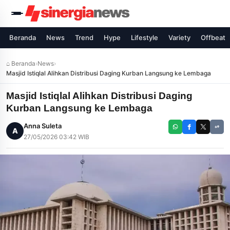
Beranda
News
Trend
Hype
Lifestyle
Variety
Offbeat
⌂ Beranda
›
News
›
Masjid Istiqlal Alihkan Distribusi Daging Kurban Langsung ke Lembaga
Masjid Istiqlal Alihkan Distribusi Daging
Kurban Langsung ke Lembaga
Anna Suleta
A
27/05/2026 03:42 WIB