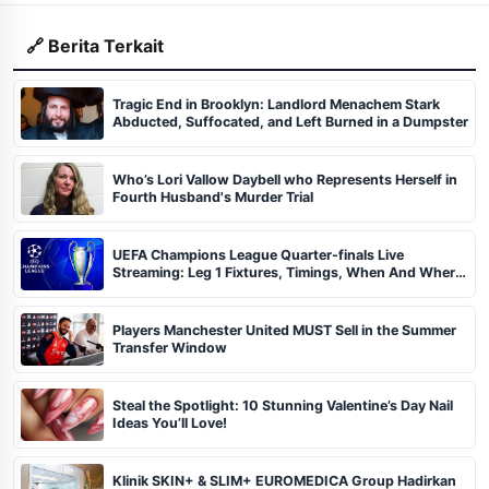
🔗 Berita Terkait
Tragic End in Brooklyn: Landlord Menachem Stark
Abducted, Suffocated, and Left Burned in a Dumpster
Who’s Lori Vallow Daybell who Represents Herself in
Fourth Husband's Murder Trial
UEFA Champions League Quarter-finals Live
Streaming: Leg 1 Fixtures, Timings, When And Where
To Watch
Players Manchester United MUST Sell in the Summer
Transfer Window
Steal the Spotlight: 10 Stunning Valentine’s Day Nail
Ideas You’ll Love!
Klinik SKIN+ & SLIM+ EUROMEDICA Group Hadirkan