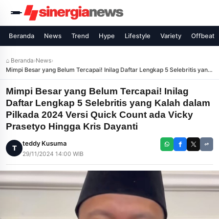
Beranda
News
Trend
Hype
Lifestyle
Variety
Offbeat
⌂ Beranda
›
News
›
Mimpi Besar yang Belum Tercapai! Inilag Daftar Lengkap 5 Selebritis yang
Kalah dalam Pilkada 2024 Versi Quick Count ada Vicky Prasetyo Hingga
Kris Dayanti
Mimpi Besar yang Belum Tercapai! Inilag
Daftar Lengkap 5 Selebritis yang Kalah dalam
Pilkada 2024 Versi Quick Count ada Vicky
Prasetyo Hingga Kris Dayanti
teddy Kusuma
T
29/11/2024 14:00 WIB