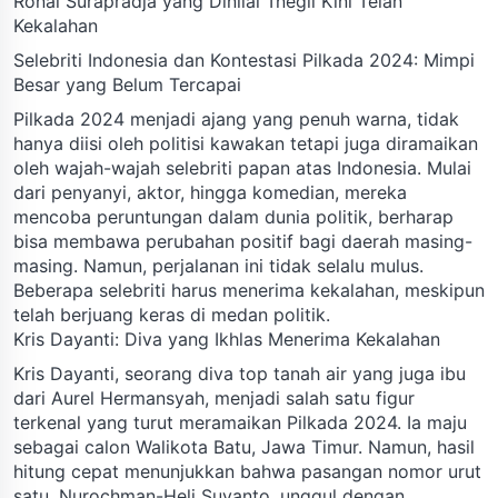
Ronal Surapradja yang Dinilai Tnegil Kini Telan
Kekalahan
Selebriti Indonesia dan Kontestasi Pilkada 2024: Mimpi
Besar yang Belum Tercapai
Pilkada 2024 menjadi ajang yang penuh warna, tidak
hanya diisi oleh politisi kawakan tetapi juga diramaikan
oleh wajah-wajah selebriti papan atas Indonesia. Mulai
dari penyanyi, aktor, hingga komedian, mereka
mencoba peruntungan dalam dunia politik, berharap
bisa membawa perubahan positif bagi daerah masing-
masing. Namun, perjalanan ini tidak selalu mulus.
Beberapa selebriti harus menerima kekalahan, meskipun
telah berjuang keras di medan politik.
Kris Dayanti: Diva yang Ikhlas Menerima Kekalahan
Kris Dayanti, seorang diva top tanah air yang juga ibu
dari Aurel Hermansyah, menjadi salah satu figur
terkenal yang turut meramaikan Pilkada 2024. Ia maju
sebagai calon Walikota Batu, Jawa Timur. Namun, hasil
hitung cepat menunjukkan bahwa pasangan nomor urut
satu, Nurochman-Heli Suyanto, unggul dengan