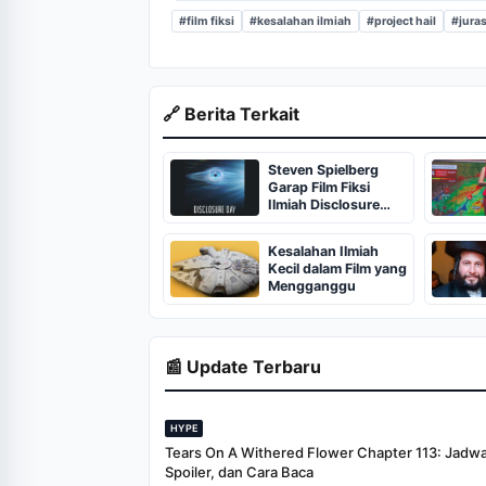
#film fiksi
#kesalahan ilmiah
#project hail
#juras
🔗 Berita Terkait
Steven Spielberg
Garap Film Fiksi
Ilmiah Disclosure
Day, Tayang Juni
2026
Kesalahan Ilmiah
Kecil dalam Film yang
Mengganggu
📰 Update Terbaru
HYPE
Tears On A Withered Flower Chapter 113: Jadwal 
Spoiler, dan Cara Baca