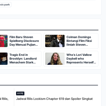
sic park
Film Baru Steven
Colman Domingo
Spielberg Disclosure
Bintangi Film Fiksi
Day Menuai Pujian
Ilmiah Steven
Kritikus
Spielberg Disclosure
Day
Tragic End in
Who’s Lori Vallow
Brooklyn: Landlord
Daybell who
Menachem Stark
Represents Herself
Abducted,
in Fourth Husband's
Suffocated, and Left
Murder Trial
Burned in a
Dumpster
HYPE
Rilis,
Jadwal Rilis Lookism Chapter 619 dan Spoiler Singkat