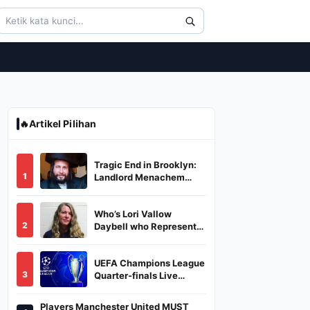
🔥
Artikel Pilihan
Tragic End in Brooklyn:
1
Landlord Menachem
Stark Abducted,
Suffocated, and Left
Who’s Lori Vallow
Burned in a Dumpster
2
Daybell who Represents
Herself in Fourth
Husband's Murder Trial
UEFA Champions League
3
Quarter-finals Live
Streaming: Leg 1
Fixtures, Timings, When
Players Manchester United MUST