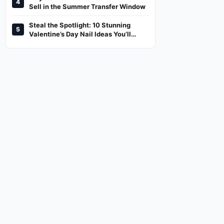
4
And Where To Watch
Sell in the Summer Transfer Window
Steal the Spotlight: 10 Stunning
5
Valentine’s Day Nail Ideas You’ll
Love!