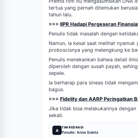
Premis film itu mengasumsikan DNA di
tertua yang pernah ditemukan berusia
tahun lalu.
>>>
IIPR Hadapi Pergeseran Finansi
Penulis tidak masalah dengan ketidak
Namun, ia kesal saat melihat nyamuk
proboscisnya yang melengkung ke ba
Penulis menekankan bahwa detail ilmi
diperoleh dengan susah payah, sehin
sepele.
Ia berharap para sineas tidak mengamb
bagus.
>>>
Fidelity dan AARP Peringatkan
Jika tidak bisa melakukannya dengan 
sekali.
TIM REDAKSI
A
Penulis: Anna Suleta