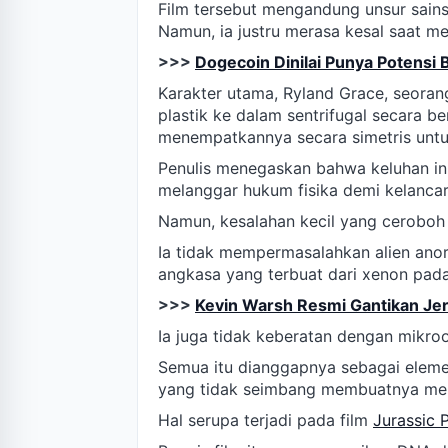
Film tersebut mengandung unsur sains
Namun, ia justru merasa kesal saat m
>>>
Dogecoin Dinilai Punya Potensi
Karakter utama, Ryland Grace, seoran
plastik ke dalam sentrifugal secara b
menempatkannya secara simetris unt
Penulis menegaskan bahwa keluhan ini b
melanggar hukum fisika demi kelancar
Namun, kesalahan kecil yang ceroboh 
Ia tidak mempermasalahkan alien ano
angkasa yang terbuat dari xenon pada
>>>
Kevin Warsh Resmi Gantikan Je
Ia juga tidak keberatan dengan mikroo
Semua itu dianggapnya sebagai elemen
yang tidak seimbang membuatnya mer
Hal serupa terjadi pada film
Jurassic 