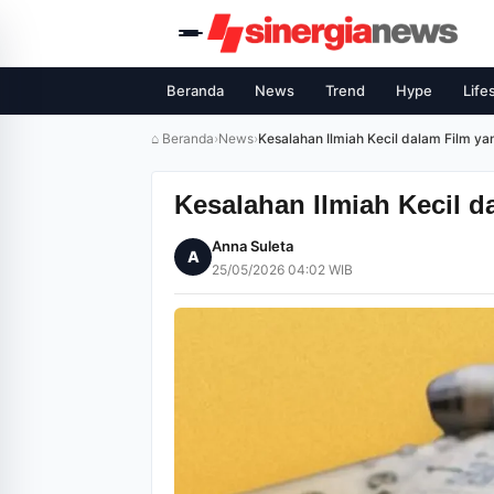
Beranda
News
Trend
Hype
Life
⌂ Beranda
›
News
›
Kesalahan Ilmiah Kecil dalam Film 
Kesalahan Ilmiah Kecil 
Anna Suleta
A
25/05/2026 04:02 WIB