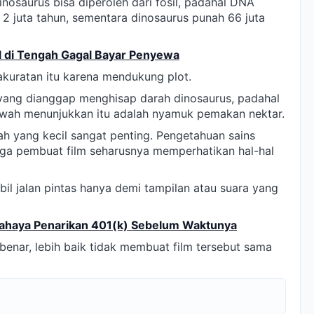
nosaurus bisa diperoleh dari fosil, padahal DNA
 2 juta tahun, sementara dinosaurus punah 66 juta
al di Tengah Gagal Bayar Penyewa
akuratan itu karena mendukung plot.
 yang dianggap menghisap darah dinosaurus, padahal
wah menunjukkan itu adalah nyamuk pemakan nektar.
ah yang kecil sangat penting. Pengetahuan sains
gga pembuat film seharusnya memperhatikan hal-hal
il jalan pintas hanya demi tampilan atau suara yang
 Bahaya Penarikan 401(k) Sebelum Waktunya
benar, lebih baik tidak membuat film tersebut sama