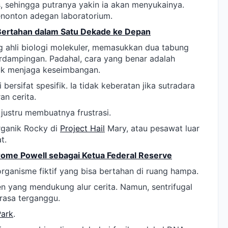
, sehingga putranya yakin ia akan menyukainya.
enonton adegan laboratorium.
 Bertahan dalam Satu Dekade ke Depan
g ahli biologi molekuler, memasukkan dua tabung
erdampingan. Padahal, cara yang benar adalah
uk menjaga keseimbangan.
ersifat spesifik. Ia tidak keberatan jika sutradara
an cerita.
justru membuatnya frustrasi.
rganik Rocky di
Project Hail
Mary, atau pesawat luar
t.
rome Powell sebagai Ketua Federal Reserve
rganisme fiktif yang bisa bertahan di ruang hampa.
 yang mendukung alur cerita. Namun, sentrifugal
asa terganggu.
Park
.