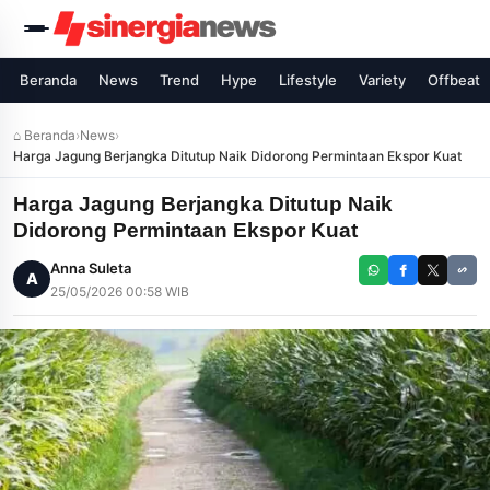
Beranda
News
Trend
Hype
Lifestyle
Variety
Offbeat
⌂ Beranda
›
News
›
Harga Jagung Berjangka Ditutup Naik Didorong Permintaan Ekspor Kuat
Harga Jagung Berjangka Ditutup Naik
Didorong Permintaan Ekspor Kuat
Anna Suleta
A
25/05/2026 00:58 WIB