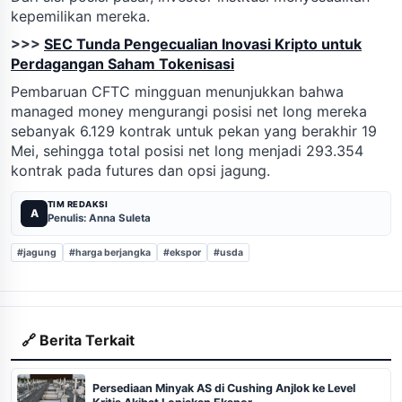
kepemilikan mereka.
>>>
SEC Tunda Pengecualian Inovasi Kripto untuk
Perdagangan Saham Tokenisasi
Pembaruan CFTC mingguan menunjukkan bahwa
managed money mengurangi posisi net long mereka
sebanyak 6.129 kontrak untuk pekan yang berakhir 19
Mei, sehingga total posisi net long menjadi 293.354
kontrak pada futures dan opsi jagung.
TIM REDAKSI
A
Penulis: Anna Suleta
#jagung
#harga berjangka
#ekspor
#usda
🔗 Berita Terkait
Persediaan Minyak AS di Cushing Anjlok ke Level