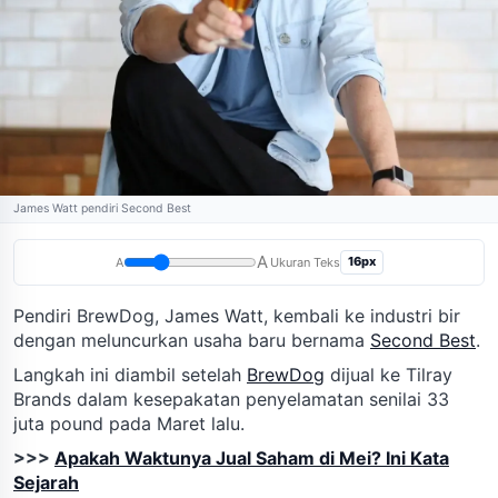
James Watt pendiri Second Best
A
16px
A
Ukuran Teks
Pendiri BrewDog, James Watt, kembali ke industri bir
dengan meluncurkan usaha baru bernama
Second Best
.
Langkah ini diambil setelah
BrewDog
dijual ke Tilray
Brands dalam kesepakatan penyelamatan senilai 33
juta pound pada Maret lalu.
>>>
Apakah Waktunya Jual Saham di Mei? Ini Kata
Sejarah