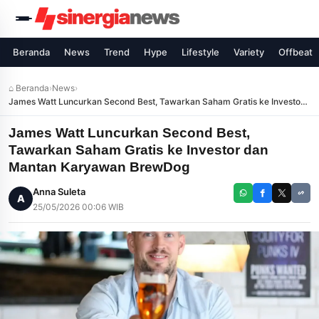
Beranda
News
Trend
Hype
Lifestyle
Variety
Offbeat
⌂ Beranda
›
News
›
James Watt Luncurkan Second Best, Tawarkan Saham Gratis ke Investor
dan Mantan Karyawan BrewDog
James Watt Luncurkan Second Best,
Tawarkan Saham Gratis ke Investor dan
Mantan Karyawan BrewDog
Anna Suleta
A
25/05/2026 00:06 WIB