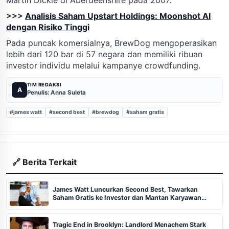
>>>
Analisis Saham Upstart Holdings: Moonshot AI
dengan Risiko Tinggi
Pada puncak komersialnya, BrewDog mengoperasikan
lebih dari 120 bar di 57 negara dan memiliki ribuan
investor individu melalui kampanye crowdfunding.
TIM REDAKSI
A
Penulis: Anna Suleta
#james watt
#second best
#brewdog
#saham gratis
🔗 Berita Terkait
James Watt Luncurkan Second Best, Tawarkan
Saham Gratis ke Investor dan Mantan Karyawan
BrewDog
Tragic End in Brooklyn: Landlord Menachem Stark