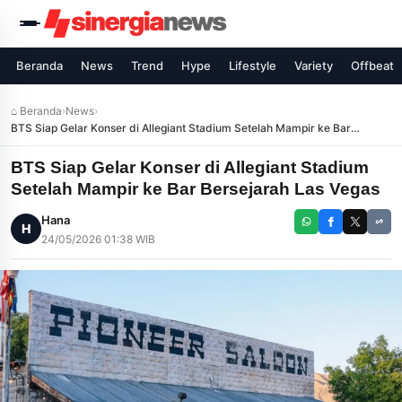
Beranda
News
Trend
Hype
Lifestyle
Variety
Offbeat
⌂ Beranda
›
News
›
BTS Siap Gelar Konser di Allegiant Stadium Setelah Mampir ke Bar
Bersejarah Las Vegas
BTS Siap Gelar Konser di Allegiant Stadium
Setelah Mampir ke Bar Bersejarah Las Vegas
Hana
H
24/05/2026 01:38 WIB