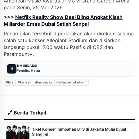
American Music Awards di MGM Grand Garden Arena
pada Senin, 25 Mei 2026.
>>>
Netflix Reality Show Desi Bling Angkat Kisah
Miliarder Emas Dubai Satish Sanpal
Penampilan tersebut diperkirakan akan direkam selama
salah satu konser Allegiant Stadium dan disiarkan
langsung pukul 17.00 waktu Pasifik di CBS dan
Paramount+.
TIM REDAKSI
H
Penulis: Hana
#bts
#konser
#las vegas
#allegiant stadium
🔗 Berita Terkait
Tiket Konser Tambahan BTS di Jakarta Mulai Dijual
Siang Ini