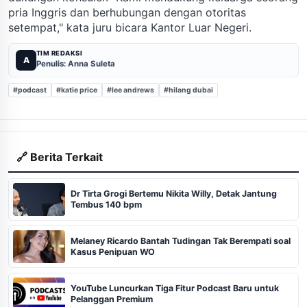
pria Inggris dan berhubungan dengan otoritas
setempat," kata juru bicara Kantor Luar Negeri.
TIM REDAKSI
A
Penulis: Anna Suleta
#podcast
#katie price
#lee andrews
#hilang dubai
🔗 Berita Terkait
Dr Tirta Grogi Bertemu Nikita Willy, Detak Jantung
Tembus 140 bpm
Melaney Ricardo Bantah Tudingan Tak Berempati soal
Kasus Penipuan WO
YouTube Luncurkan Tiga Fitur Podcast Baru untuk
Pelanggan Premium