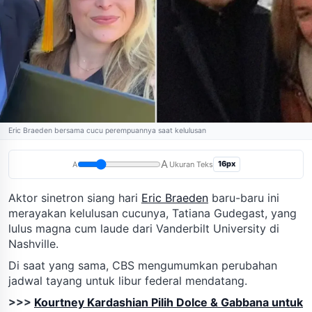
Eric Braeden bersama cucu perempuannya saat kelulusan
A
16px
A
Ukuran Teks
Aktor sinetron siang hari
Eric Braeden
baru-baru ini
merayakan kelulusan cucunya, Tatiana Gudegast, yang
lulus magna cum laude dari Vanderbilt University di
Nashville.
Di saat yang sama, CBS mengumumkan perubahan
jadwal tayang untuk libur federal mendatang.
>>>
Kourtney Kardashian Pilih Dolce & Gabbana untuk