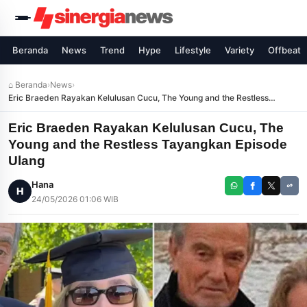
Beranda
News
Trend
Hype
Lifestyle
Variety
Offbeat
⌂ Beranda
›
News
›
Eric Braeden Rayakan Kelulusan Cucu, The Young and the Restless
Tayangkan Episode Ulang
Eric Braeden Rayakan Kelulusan Cucu, The
Young and the Restless Tayangkan Episode
Ulang
Hana
H
24/05/2026 01:06 WIB