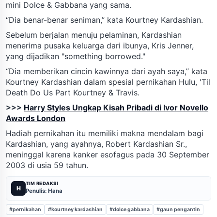
mini Dolce & Gabbana yang sama.
“Dia benar-benar seniman,” kata Kourtney Kardashian.
Sebelum berjalan menuju pelaminan, Kardashian
menerima pusaka keluarga dari ibunya, Kris Jenner,
yang dijadikan "something borrowed."
“Dia memberikan cincin kawinnya dari ayah saya,” kata
Kourtney Kardashian dalam spesial pernikahan Hulu, 'Til
Death Do Us Part Kourtney & Travis.
>>>
Harry Styles Ungkap Kisah Pribadi di Ivor Novello
Awards London
Hadiah pernikahan itu memiliki makna mendalam bagi
Kardashian, yang ayahnya, Robert Kardashian Sr.,
meninggal karena kanker esofagus pada 30 September
2003 di usia 59 tahun.
TIM REDAKSI
H
Penulis: Hana
#pernikahan
#kourtney kardashian
#dolce gabbana
#gaun pengantin