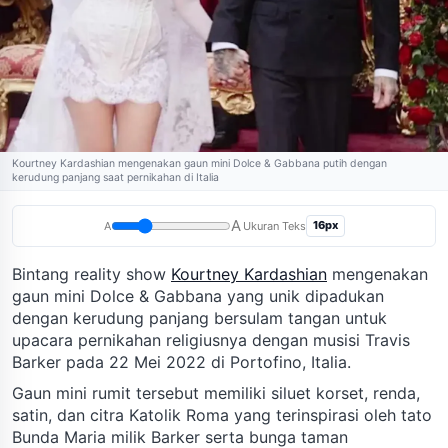
Kourtney Kardashian mengenakan gaun mini Dolce & Gabbana putih dengan
kerudung panjang saat pernikahan di Italia
A
16px
A
Ukuran Teks
Bintang reality show
Kourtney Kardashian
mengenakan
gaun mini Dolce & Gabbana yang unik dipadukan
dengan kerudung panjang bersulam tangan untuk
upacara pernikahan religiusnya dengan musisi Travis
Barker pada 22 Mei 2022 di Portofino, Italia.
Gaun mini rumit tersebut memiliki siluet korset, renda,
satin, dan citra Katolik Roma yang terinspirasi oleh tato
Bunda Maria milik Barker serta bunga taman