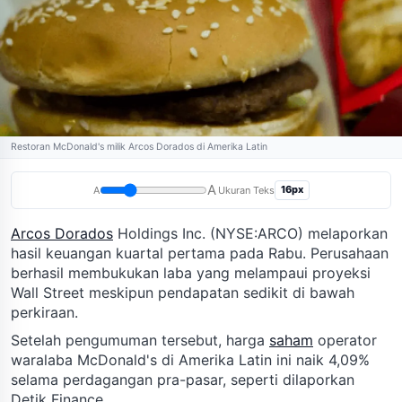
Restoran McDonald's milik Arcos Dorados di Amerika Latin
A
16px
A
Ukuran Teks
Arcos Dorados
Holdings Inc. (NYSE:ARCO) melaporkan
hasil keuangan kuartal pertama pada Rabu. Perusahaan
berhasil membukukan laba yang melampaui proyeksi
Wall Street meskipun pendapatan sedikit di bawah
perkiraan.
Setelah pengumuman tersebut, harga
saham
operator
waralaba McDonald's di Amerika Latin ini naik 4,09%
selama perdagangan pra-pasar, seperti dilaporkan
Detik Finance.