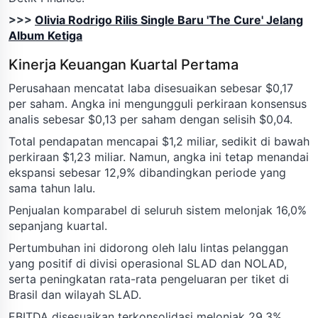
>>>
Olivia Rodrigo Rilis Single Baru 'The Cure' Jelang
Album Ketiga
Kinerja Keuangan Kuartal Pertama
Perusahaan mencatat laba disesuaikan sebesar $0,17
per saham. Angka ini mengungguli perkiraan konsensus
analis sebesar $0,13 per saham dengan selisih $0,04.
Total pendapatan mencapai $1,2 miliar, sedikit di bawah
perkiraan $1,23 miliar. Namun, angka ini tetap menandai
ekspansi sebesar 12,9% dibandingkan periode yang
sama tahun lalu.
Penjualan komparabel di seluruh sistem melonjak 16,0%
sepanjang kuartal.
Pertumbuhan ini didorong oleh lalu lintas pelanggan
yang positif di divisi operasional SLAD dan NOLAD,
serta peningkatan rata-rata pengeluaran per tiket di
Brasil dan wilayah SLAD.
EBITDA disesuaikan terkonsolidasi melonjak 29,3%