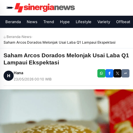
Beranda
News
Trend
Hype
Lifestyle
Variety
Offbeat
⌂ Beranda
›
News
›
Saham Arcos Dorados Melonjak Usai Laba Q1 Lampaui Ekspektasi
Saham Arcos Dorados Melonjak Usai Laba Q1
Lampaui Ekspektasi
Hana
H
23/05/2026 00:10 WIB