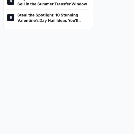
4
And Where To Watch
Sell in the Summer Transfer Window
Steal the Spotlight: 10 Stunning
5
Valentine’s Day Nail Ideas You’ll
Love!