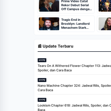
Prime Video Catat
Rekor Debut Serial
Off Campus dengan
36 Juta Penonton
Tragic End in
Brooklyn: Landlord
Menachem Stark
Abducted,
Suffocated, and Left
Burned in a
Dumpster
📰 Update Terbaru
HYPE
Tears On A Withered Flower Chapter 113: Jadwal 
Spoiler, dan Cara Baca
HYPE
Nano Machine Chapter 324: Jadwal Rilis, Spoiler
Cara Baca
HYPE
Lookism Chapter 618: Jadwal Rilis, Spoiler, dan 
Baca