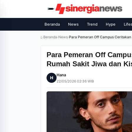
Beranda
News
Trend
Hype
Life
⌂ Beranda
›
News
›
Para Pemeran Off Campus Ceritakan
Para Pemeran Off Campus
Rumah Sakit Jiwa dan K
Hana
H
22/05/2026 02:36 WIB