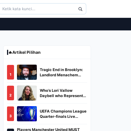
🔥
Artikel Pilihan
Tragic End in Brooklyn:
1
Landlord Menachem
Stark Abducted,
Suffocated, and Left
Who’s Lori Vallow
Burned in a Dumpster
2
Daybell who Represents
Herself in Fourth
Husband's Murder Trial
UEFA Champions League
3
Quarter-finals Live
Streaming: Leg 1
Fixtures, Timings, When
Players Manchester United MUST