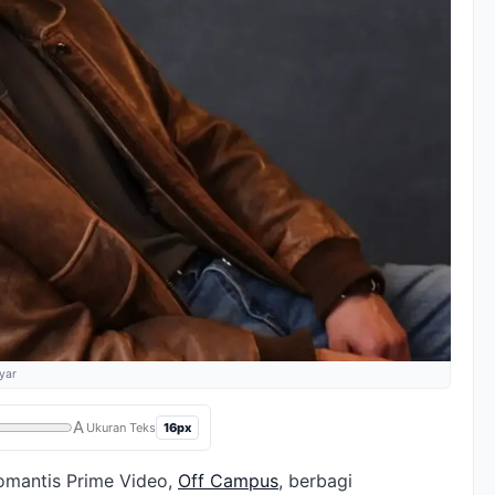
ayar
A
16px
Ukuran Teks
omantis Prime Video,
Off Campus
, berbagi