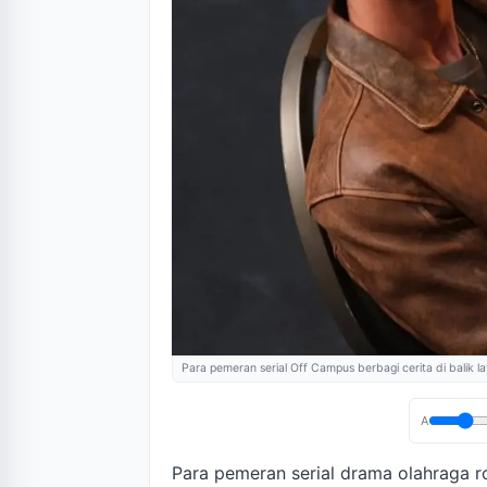
Para pemeran serial Off Campus berbagi cerita di balik l
A
Para pemeran serial drama olahraga r