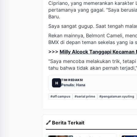
Cipriano, yang memerankan karakte
pertamanya yang gagal. "Saya berusia
Baru.
Saya sangat gugup. Saat tengah mala
Rekan mainnya, Belmont Cameli, mence
BMX di depan teman sekelas yang ia s
>>>
Milly Alcock Tanggapi Kecaman 
"Saya mencoba melakukan trik, tetapi 
tahu bahwa tidak akan pernah terjadi,
TIM REDAKSI
H
Penulis: Hana
#off campus
#serial prime
#pengalaman syuting
🔗 Berita Terkait