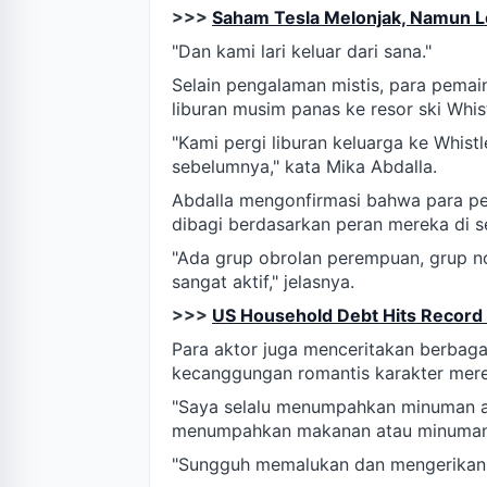
>>>
Saham Tesla Melonjak, Namun L
"Dan kami lari keluar dari sana."
Selain pengalaman mistis, para pemain 
liburan musim panas ke resor ski Whis
"Kami pergi liburan keluarga ke Whist
sebelumnya," kata Mika Abdalla.
Abdalla mengonfirmasi bahwa para pe
dibagi berdasarkan peran mereka di se
"Ada grup obrolan perempuan, grup non
sangat aktif," jelasnya.
>>>
US Household Debt Hits Record $
Para aktor juga menceritakan berbag
kecanggungan romantis karakter merek
"Saya selalu menumpahkan minuman apa
menumpahkan makanan atau minuman ke
"Sungguh memalukan dan mengerikan.