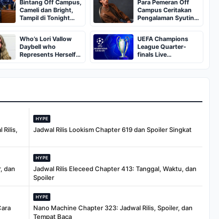
Bintang Off Campus,
Para Pemeran Off
Cameli dan Bright,
Campus Ceritakan
Tampil di Tonight
Pengalaman Syuting
Show
di Rumah Sakit Jiwa
dan Kisah Kencan
Who’s Lori Vallow
UEFA Champions
Memalukan
Daybell who
League Quarter-
Represents Herself
finals Live
in Fourth Husband's
Streaming: Leg 1
Murder Trial
Fixtures, Timings,
When And Where To
Watch
HYPE
Rilis,
Jadwal Rilis Lookism Chapter 619 dan Spoiler Singkat
HYPE
, dan
Jadwal Rilis Eleceed Chapter 413: Tanggal, Waktu, dan
Spoiler
HYPE
Cara
Nano Machine Chapter 323: Jadwal Rilis, Spoiler, dan
Tempat Baca