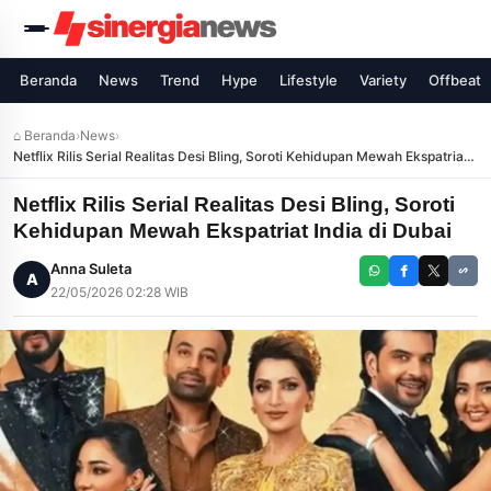
Beranda
News
Trend
Hype
Lifestyle
Variety
Offbeat
⌂ Beranda
›
News
›
Netflix Rilis Serial Realitas Desi Bling, Soroti Kehidupan Mewah Ekspatriat
India di Dubai
Netflix Rilis Serial Realitas Desi Bling, Soroti
Kehidupan Mewah Ekspatriat India di Dubai
Anna Suleta
A
22/05/2026 02:28 WIB