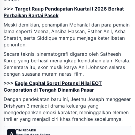
>>>
Target Raup Pendapatan Kuartal I 2026 Berkat
Perbaikan Rantai Pasok
Meski demikian, penampilan Mohanlal dan para pemain
lama seperti Meena, Ansiba Hassan, Esther Anil, Asha
Sharath, serta Siddique mampu menjaga keterlibatan
penonton.
Secara teknis, sinematografi digarap oleh Satheesh
Kurup yang berhasil menangkap keindahan alam Kerala.
Sementara itu, skor musik karya Anil Johnson selaras
dengan suasana muram narasi film.
>>>
Eagle Capital Soroti Potensi Nilai EQT
Corporation di Tengah Dinamika Pasar
Dengan pendekatan baru ini, Jeethu Joseph menggeser
Drishyam
3 menjadi drama keluarga yang
mengedepankan emosi karakter, meninggalkan elemen
thriller yang menjadi ciri khas franchise sebelumnya.
TIM REDAKSI
A
Penulis: Anna Suleta