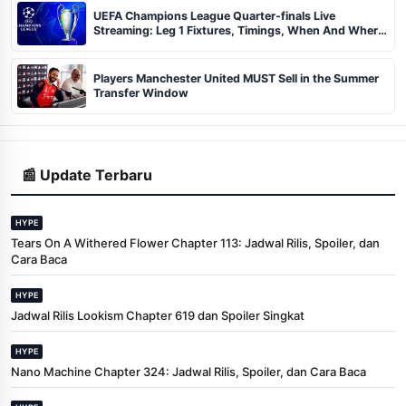
UEFA Champions League Quarter-finals Live
Streaming: Leg 1 Fixtures, Timings, When And Where
To Watch
Players Manchester United MUST Sell in the Summer
Transfer Window
📰 Update Terbaru
HYPE
Tears On A Withered Flower Chapter 113: Jadwal Rilis, Spoiler, dan
Cara Baca
HYPE
Jadwal Rilis Lookism Chapter 619 dan Spoiler Singkat
HYPE
Nano Machine Chapter 324: Jadwal Rilis, Spoiler, dan Cara Baca