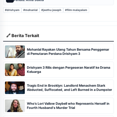
#drishyam
#mohanlal
#jeethu joseph
#film malayalam
🔗 Berita Terkait
Mohanlal Rayakan Ulang Tahun Bersama Penggemar
di Pemutaran Perdana Drishyam 3
Drishyam 3 Rilis dengan Pergeseran Naratif ke Drama
Keluarga
Tragic End in Brooklyn: Landlord Menachem Stark
Abducted, Suffocated, and Left Burned in a Dumpster
Who’s Lori Vallow Daybell who Represents Herself in
Fourth Husband's Murder Trial