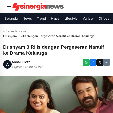
Beranda
News
Trend
Hype
Lifestyle
Variety
Offbeat
⌂ Beranda
›
News
›
Drishyam 3 Rilis dengan Pergeseran Naratif ke Drama Keluarga
Drishyam 3 Rilis dengan Pergeseran Naratif
ke Drama Keluarga
Anna Suleta
A
22/05/2026 00:52 WIB