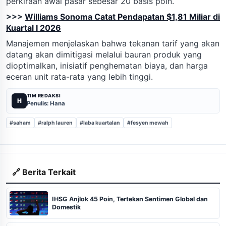
perkiraan awal pasar sebesar 20 basis poin.
>>>
Williams Sonoma Catat Pendapatan $1,81 Miliar di
Kuartal I 2026
Manajemen menjelaskan bahwa tekanan tarif yang akan
datang akan dimitigasi melalui bauran produk yang
dioptimalkan, inisiatif penghematan biaya, dan harga
eceran unit rata-rata yang lebih tinggi.
TIM REDAKSI
H
Penulis: Hana
#saham
#ralph lauren
#laba kuartalan
#fesyen mewah
🔗 Berita Terkait
IHSG Anjlok 45 Poin, Tertekan Sentimen Global dan
Domestik