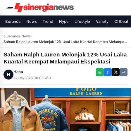
Beranda
News
Trend
Hype
Lifestyle
Variety
Offbeat
⌂ Beranda
›
News
›
Saham Ralph Lauren Melonjak 12% Usai Laba Kuartal Keempat Melampaui
Ekspektasi
Saham Ralph Lauren Melonjak 12% Usai Laba
Kuartal Keempat Melampaui Ekspektasi
Hana
H
22/05/2026 00:08 WIB