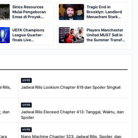
Sirios Resources
Tragic End in
Mulai Pengeboran
Brooklyn: Landlord
Emas di Proyek
Menachem Stark
Cheechoo Quebec
Abducted,
Suffocated, and Left
UEFA Champions
Players Manchester
Burned in a
League Quarter-
United MUST Sell in
Dumpster
finals Live
the Summer Transfer
Streaming: Leg 1
Window
Fixtures, Timings,
When And Where To
Watch
HYPE
Rilis,
Jadwal Rilis Lookism Chapter 619 dan Spoiler Singkat
HYPE
, dan
Jadwal Rilis Eleceed Chapter 413: Tanggal, Waktu, dan
Spoiler
HYPE
Cara
Nano Machine Chapter 323: Jadwal Rilis, Spoiler, dan