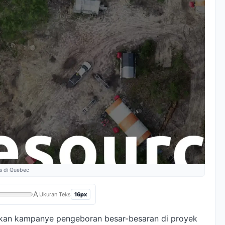
s di Quebec
A
16px
Ukuran Teks
rkan kampanye pengeboran besar-besaran di proyek