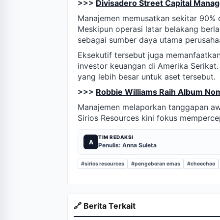
>>>
Divisadero Street Capital Man
Manajemen memusatkan sekitar 90% op
Meskipun operasi latar belakang berl
sebagai sumber daya utama perusaha
Eksekutif tersebut juga memanfaatka
investor keuangan di Amerika Serika
yang lebih besar untuk aset tersebut.
>>>
Robbie Williams Raih Album Nomo
Manajemen melaporkan tanggapan awal 
Sirios Resources kini fokus memper
TIM REDAKSI
A
Penulis: Anna Suleta
#sirios resources
#pengeboran emas
#cheechoo
🔗 Berita Terkait