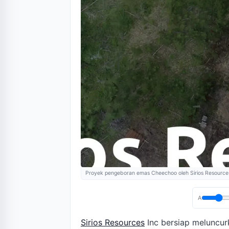
Proyek pengeboran emas Cheechoo oleh Sirios Resource
A
Sirios Resources
Inc bersiap meluncu