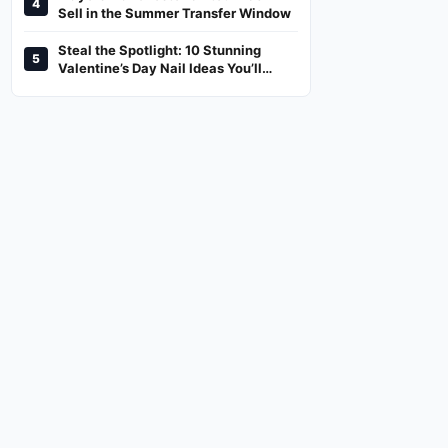
4
And Where To Watch
Sell in the Summer Transfer Window
Steal the Spotlight: 10 Stunning
5
Valentine’s Day Nail Ideas You’ll
Love!