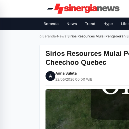
Beranda
News
Trend
Hype
Life
⌂ Beranda
›
News
›
Sirios Resources Mulai Pengeboran
Sirios Resources Mulai 
Cheechoo Quebec
Anna Suleta
A
22/05/2026 00:00 WIB