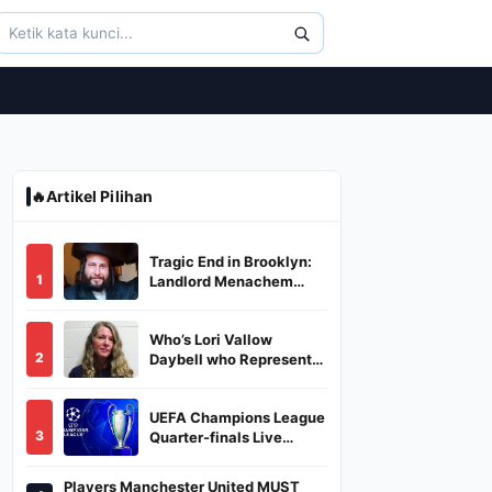
🔥
Artikel Pilihan
Tragic End in Brooklyn:
1
Landlord Menachem
Stark Abducted,
Suffocated, and Left
Who’s Lori Vallow
Burned in a Dumpster
2
Daybell who Represents
Herself in Fourth
Husband's Murder Trial
UEFA Champions League
3
Quarter-finals Live
Streaming: Leg 1
Fixtures, Timings, When
Players Manchester United MUST