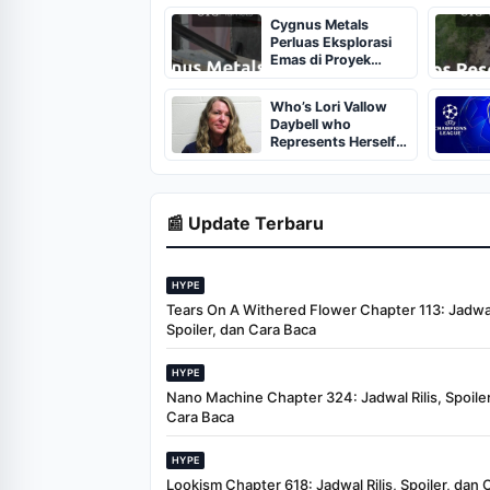
Cygnus Metals
Perluas Eksplorasi
Emas di Proyek
Chibougamau
Quebec
Who’s Lori Vallow
Daybell who
Represents Herself
in Fourth Husband's
Murder Trial
📰 Update Terbaru
HYPE
Tears On A Withered Flower Chapter 113: Jadwal 
Spoiler, dan Cara Baca
HYPE
Nano Machine Chapter 324: Jadwal Rilis, Spoiler
Cara Baca
HYPE
Lookism Chapter 618: Jadwal Rilis, Spoiler, dan 