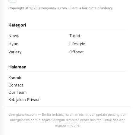
Copyright © 2026 sinergianews.com – Semua hak cipta dilindungi.
Kategori
News
Trend
Hype
Lifestyle
Variety
Offbeat
Halaman
Kontak
Contact
Our Team
Kebijakan Privasi
sinergianews.com — Berita terbaru, halaman resmi, dan update penting dari
sinergianews.com disajikan dengan tampilan cepat dan rapi untuk desktop
maupun mobile.