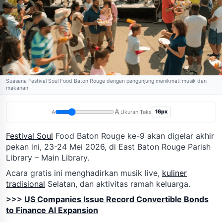
Suasana Festival Soul Food Baton Rouge dengan pengunjung menikmati musik dan
makanan
A
16px
A
Ukuran Teks
Festival Soul
Food Baton Rouge ke-9 akan digelar akhir
pekan ini, 23-24 Mei 2026, di East Baton Rouge Parish
Library – Main Library.
Acara gratis ini menghadirkan musik live,
kuliner
tradisional
Selatan, dan aktivitas ramah keluarga.
>>>
US Companies Issue Record Convertible Bonds
to Finance AI Expansion