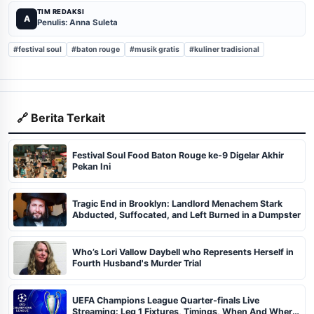
TIM REDAKSI
A
Penulis: Anna Suleta
#festival soul
#baton rouge
#musik gratis
#kuliner tradisional
🔗 Berita Terkait
Festival Soul Food Baton Rouge ke-9 Digelar Akhir
Pekan Ini
Tragic End in Brooklyn: Landlord Menachem Stark
Abducted, Suffocated, and Left Burned in a Dumpster
Who’s Lori Vallow Daybell who Represents Herself in
Fourth Husband's Murder Trial
UEFA Champions League Quarter-finals Live
Streaming: Leg 1 Fixtures, Timings, When And Where