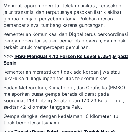
Menurut laporan operator telekomunikasi, kerusakan
jalur transmisi dan terputusnya pasokan listrik akibat
gempa menjadi penyebab utama. Puluhan menara
pemancar sinyal tumbang karena guncangan.
Kementerian Komunikasi dan Digital terus berkoordinasi
dengan operator seluler, pemerintah daerah, dan pihak
terkait untuk mempercepat pemulihan.
>>>
IHSG Menguat 4,12 Persen ke Level 6.254,9 pada
Senin
Kementerian memastikan tidak ada korban jiwa atau
luka-luka di lingkungan fasilitas telekomunikasi.
Badan Meteorologi, Klimatologi, dan Geofisika (BMKG)
melaporkan pusat gempa berada di darat pada
koordinat 1,13 Lintang Selatan dan 120,23 Bujur Timur,
sekitar 42 kilometer tenggara Palu.
Gempa dangkal dengan kedalaman 10 kilometer itu
tidak berpotensi tsunami.
>>>
Tunisia Pecat Sabri Lamouchi, Tunjuk Hervé