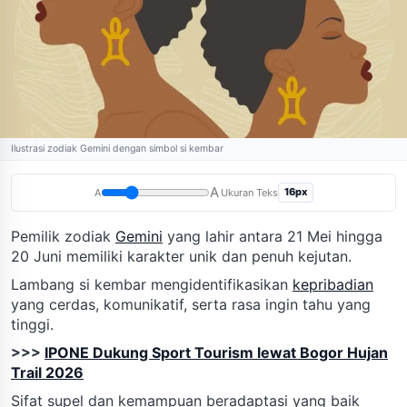
Ilustrasi zodiak Gemini dengan simbol si kembar
A
16px
A
Ukuran Teks
Pemilik zodiak
Gemini
yang lahir antara 21 Mei hingga
20 Juni memiliki karakter unik dan penuh kejutan.
Lambang si kembar mengidentifikasikan
kepribadian
yang cerdas, komunikatif, serta rasa ingin tahu yang
tinggi.
>>>
IPONE Dukung Sport Tourism lewat Bogor Hujan
Trail 2026
Sifat supel dan kemampuan beradaptasi yang baik