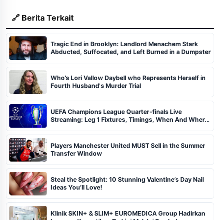
🔗 Berita Terkait
Tragic End in Brooklyn: Landlord Menachem Stark
Abducted, Suffocated, and Left Burned in a Dumpster
Who’s Lori Vallow Daybell who Represents Herself in
Fourth Husband's Murder Trial
UEFA Champions League Quarter-finals Live
Streaming: Leg 1 Fixtures, Timings, When And Where
To Watch
Players Manchester United MUST Sell in the Summer
Transfer Window
Steal the Spotlight: 10 Stunning Valentine’s Day Nail
Ideas You’ll Love!
Klinik SKIN+ & SLIM+ EUROMEDICA Group Hadirkan