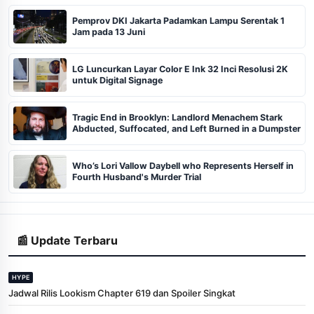
Pemprov DKI Jakarta Padamkan Lampu Serentak 1
Jam pada 13 Juni
LG Luncurkan Layar Color E Ink 32 Inci Resolusi 2K
untuk Digital Signage
Tragic End in Brooklyn: Landlord Menachem Stark
Abducted, Suffocated, and Left Burned in a Dumpster
Who’s Lori Vallow Daybell who Represents Herself in
Fourth Husband's Murder Trial
📰 Update Terbaru
HYPE
Jadwal Rilis Lookism Chapter 619 dan Spoiler Singkat