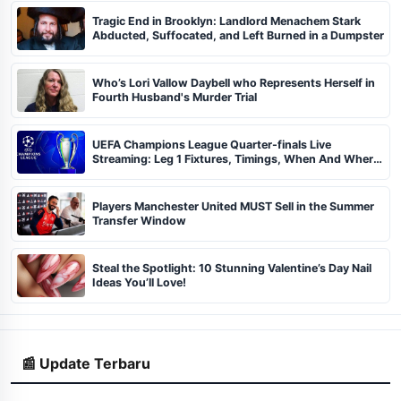
Tragic End in Brooklyn: Landlord Menachem Stark
Abducted, Suffocated, and Left Burned in a Dumpster
Who’s Lori Vallow Daybell who Represents Herself in
Fourth Husband's Murder Trial
UEFA Champions League Quarter-finals Live
Streaming: Leg 1 Fixtures, Timings, When And Where
To Watch
Players Manchester United MUST Sell in the Summer
Transfer Window
Steal the Spotlight: 10 Stunning Valentine’s Day Nail
Ideas You’ll Love!
📰 Update Terbaru