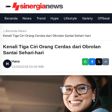
Beranda
News
Trend
Hype
Lifestyle
Variety
Offbeat
⌂ Beranda
›
News
›
Kenali Tiga Ciri Orang Cerdas dari Obrolan Santai Sehari-hari
Kenali Tiga Ciri Orang Cerdas dari Obrolan
Santai Sehari-hari
Hana
H
02/06/2026 00:06 WIB