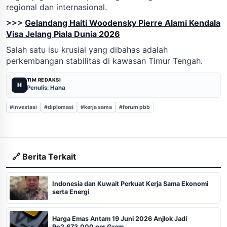
regional dan internasional.
>>>
Gelandang Haiti Woodensky Pierre Alami Kendala
Visa Jelang Piala Dunia 2026
Salah satu isu krusial yang dibahas adalah
perkembangan stabilitas di kawasan Timur Tengah.
TIM REDAKSI
H
Penulis: Hana
#investasi
#diplomasi
#kerja sama
#forum pbb
🔗 Berita Terkait
Indonesia dan Kuwait Perkuat Kerja Sama Ekonomi
serta Energi
Harga Emas Antam 19 Juni 2026 Anjlok Jadi
Rp2.673.000 per Gram