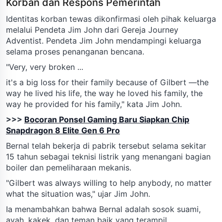
Korban dan Respons Pemerintah
Identitas korban tewas dikonfirmasi oleh pihak keluarga
melalui Pendeta Jim John dari Gereja Journey
Adventist. Pendeta Jim John mendampingi keluarga
selama proses penanganan bencana.
"Very, very broken ...
it's a big loss for their family because of Gilbert —the
way he lived his life, the way he loved his family, the
way he provided for his family," kata Jim John.
>>>
Bocoran Ponsel Gaming Baru Siapkan Chip
Snapdragon 8 Elite Gen 6 Pro
Bernal telah bekerja di pabrik tersebut selama sekitar
15 tahun sebagai teknisi listrik yang menangani bagian
boiler dan pemeliharaan mekanis.
"Gilbert was always willing to help anybody, no matter
what the situation was," ujar Jim John.
Ia menambahkan bahwa Bernal adalah sosok suami,
ayah, kakek, dan teman baik yang terampil