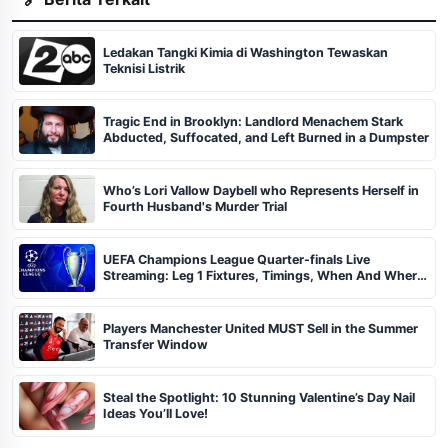
Ledakan Tangki Kimia di Washington Tewaskan
Teknisi Listrik
Tragic End in Brooklyn: Landlord Menachem Stark
Abducted, Suffocated, and Left Burned in a Dumpster
Who’s Lori Vallow Daybell who Represents Herself in
Fourth Husband's Murder Trial
UEFA Champions League Quarter-finals Live
Streaming: Leg 1 Fixtures, Timings, When And Where
To Watch
Players Manchester United MUST Sell in the Summer
Transfer Window
Steal the Spotlight: 10 Stunning Valentine’s Day Nail
Ideas You’ll Love!