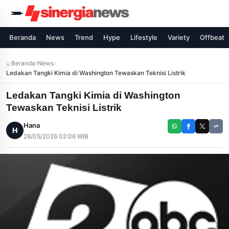
Beranda
News
Trend
Hype
Lifestyle
Variety
Offbeat
⌂ Beranda
›
News
›
Ledakan Tangki Kimia di Washington Tewaskan Teknisi Listrik
Ledakan Tangki Kimia di Washington
Tewaskan Teknisi Listrik
Hana
H
28/05/2026 02:06 WIB