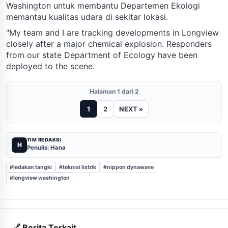
Washington untuk membantu Departemen Ekologi
memantau kualitas udara di sekitar lokasi.
"My team and I are tracking developments in Longview
closely after a major chemical explosion. Responders
from our state Department of Ecology have been
deployed to the scene.
Halaman 1 dari 2
1
2
NEXT »
TIM REDAKSI
H
Penulis: Hana
#ledakan tangki
#teknisi listrik
#nippon dynawave
#longview washington
🔗 Berita Terkait