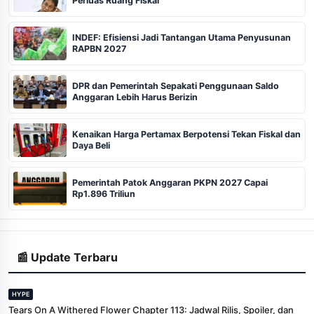
Perluas Ruang Fiskal
INDEF: Efisiensi Jadi Tantangan Utama Penyusunan
RAPBN 2027
DPR dan Pemerintah Sepakati Penggunaan Saldo
Anggaran Lebih Harus Berizin
Kenaikan Harga Pertamax Berpotensi Tekan Fiskal dan
Daya Beli
Pemerintah Patok Anggaran PKPN 2027 Capai
Rp1.896 Triliun
📰 Update Terbaru
HYPE
Tears On A Withered Flower Chapter 113: Jadwal Rilis, Spoiler, dan