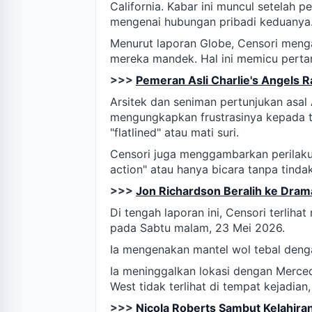
California. Kabar ini muncul setelah 
mengenai hubungan pribadi keduanya
Menurut laporan Globe, Censori men
mereka mandek. Hal ini memicu perta
>>>
Pemeran Asli Charlie's Angels 
Arsitek dan seniman pertunjukan asal 
mengungkapkan frustrasinya kepada 
"flatlined" atau mati suri.
Censori juga menggambarkan perilaku 
action" atau hanya bicara tanpa tinda
>>>
Jon Richardson Beralih ke Drama
Di tengah laporan ini, Censori terlih
pada Sabtu malam, 23 Mei 2026.
Ia mengenakan mantel wol tebal denga
Ia meninggalkan lokasi dengan Merce
West tidak terlihat di tempat kejadia
>>>
Nicola Roberts Sambut Kelahir