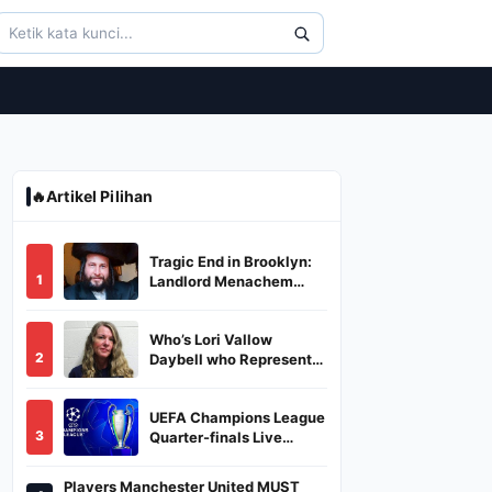
🔥
Artikel Pilihan
Tragic End in Brooklyn:
1
Landlord Menachem
Stark Abducted,
Suffocated, and Left
Who’s Lori Vallow
Burned in a Dumpster
2
Daybell who Represents
Herself in Fourth
Husband's Murder Trial
UEFA Champions League
3
Quarter-finals Live
Streaming: Leg 1
Fixtures, Timings, When
Players Manchester United MUST