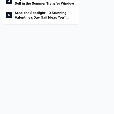
4
And Where To Watch
Sell in the Summer Transfer Window
Steal the Spotlight: 10 Stunning
5
Valentine’s Day Nail Ideas You’ll
Love!