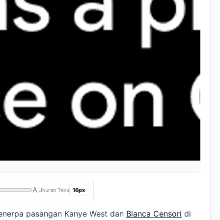
A
16px
Ukuran Teks
menerpa pasangan Kanye West dan
Bianca Censori
di