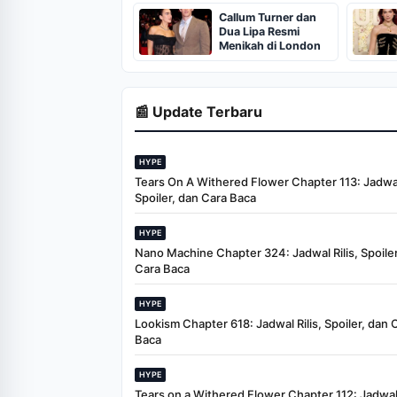
Callum Turner dan
Dua Lipa Resmi
Menikah di London
📰 Update Terbaru
HYPE
Tears On A Withered Flower Chapter 113: Jadwal 
Spoiler, dan Cara Baca
HYPE
Nano Machine Chapter 324: Jadwal Rilis, Spoiler
Cara Baca
HYPE
Lookism Chapter 618: Jadwal Rilis, Spoiler, dan 
Baca
HYPE
Tears on a Withered Flower Chapter 112: Jadwal 