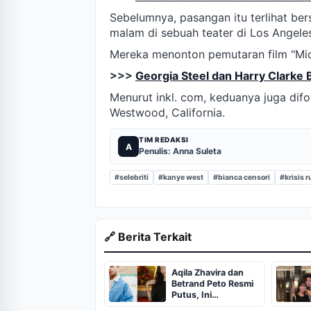
Sebelumnya, pasangan itu terlihat b
malam di sebuah teater di Los Angele
Mereka menonton pemutaran film "Mic
>>>
Georgia Steel dan Harry Clarke 
Menurut inkl. com, keduanya juga difo
Westwood, California.
TIM REDAKSI
A
Penulis: Anna Suleta
#selebriti
#kanye west
#bianca censori
#krisis 
🔗 Berita Terkait
Aqila Zhavira dan
Betrand Peto Resmi
Putus, Ini
Penjelasannya