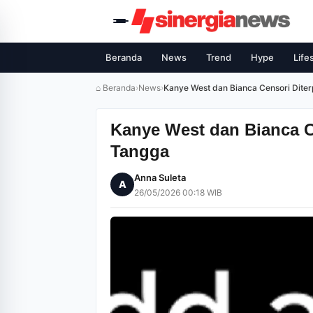
Beranda
News
Trend
Hype
Life
⌂ Beranda
›
News
›
Kanye West dan Bianca Censori Diter
Kanye West dan Bianca C
Tangga
Anna Suleta
A
26/05/2026 00:18 WIB