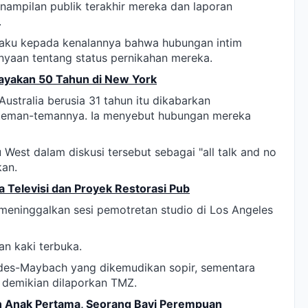
penampilan publik terakhir mereka dan laporan
.
gaku kepada kenalannya bahwa hubungan intim
nyaan tentang status pernikahan mereka.
Rayakan 50 Tahun di New York
Australia berusia 31 tahun itu dikabarkan
teman-temannya. Ia menyebut hubungan mereka
West dalam diskusi tersebut sebagai "all talk and no
kan.
 Televisi dan Proyek Restorasi Pub
at meninggalkan sesi pemotretan studio di Los Angeles
n kaki terbuka.
des-Maybach yang dikemudikan sopir, sementara
n, demikian dilaporkan TMZ.
an Anak Pertama, Seorang Bayi Perempuan