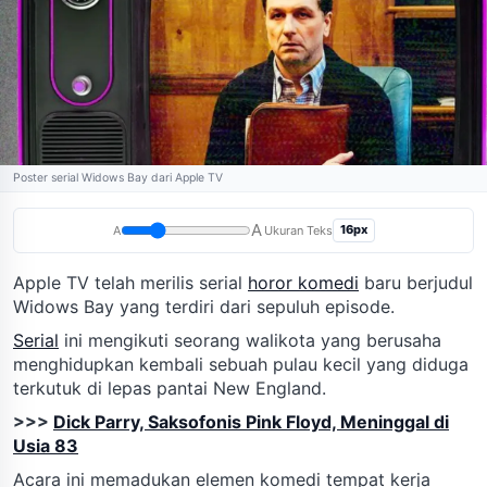
Poster serial Widows Bay dari Apple TV
A
16px
A
Ukuran Teks
Apple TV telah merilis serial
horor komedi
baru berjudul
Widows Bay yang terdiri dari sepuluh episode.
Serial
ini mengikuti seorang walikota yang berusaha
menghidupkan kembali sebuah pulau kecil yang diduga
terkutuk di lepas pantai New England.
>>>
Dick Parry, Saksofonis Pink Floyd, Meninggal di
Usia 83
Acara ini memadukan elemen komedi tempat kerja