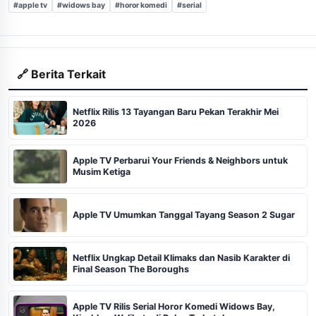
#apple tv
#widows bay
#horor komedi
#serial
🔗 Berita Terkait
Netflix Rilis 13 Tayangan Baru Pekan Terakhir Mei
2026
Apple TV Perbarui Your Friends & Neighbors untuk
Musim Ketiga
Apple TV Umumkan Tanggal Tayang Season 2 Sugar
Netflix Ungkap Detail Klimaks dan Nasib Karakter di
Final Season The Boroughs
Apple TV Rilis Serial Horor Komedi Widows Bay,