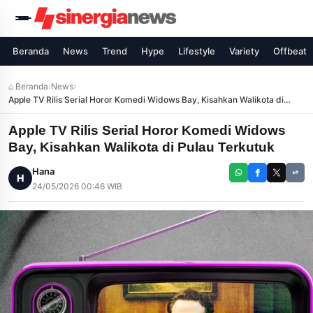
Beranda
News
Trend
Hype
Lifestyle
Variety
Offbeat
⌂ Beranda
›
News
›
Apple TV Rilis Serial Horor Komedi Widows Bay, Kisahkan Walikota di
Pulau Terkutuk
Apple TV Rilis Serial Horor Komedi Widows
Bay, Kisahkan Walikota di Pulau Terkutuk
Hana
H
24/05/2026 00:46 WIB