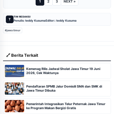
1
2
3
NEXT »
TIM REDAKSI
T
Penulis: teddy Kusuma
Editor:: teddy Kusuma
#jawa timur
🔗 Berita Terkait
Kemenag Rilis Jadwal Sholat Jawa Timur 19 Juni
2026, Cek Waktunya
Pendaftaran SPMB Jalur Domisili SMA dan SMK di
Jawa Timur Dibuka
Pemerintah Integrasikan Telur Peternak Jawa Timur
ke Program Makan Bergizi Gratis