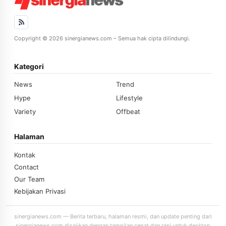
Copyright © 2026 sinergianews.com – Semua hak cipta dilindungi.
Kategori
News
Trend
Hype
Lifestyle
Variety
Offbeat
Halaman
Kontak
Contact
Our Team
Kebijakan Privasi
sinergianews.com — Berita terbaru, halaman resmi, dan update penting dari
sinergianews.com disajikan dengan tampilan cepat dan rapi untuk desktop