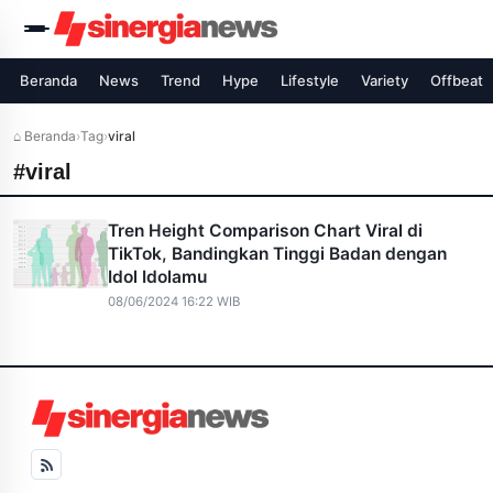
Beranda
News
Trend
Hype
Lifestyle
Variety
Offbeat
⌂ Beranda
›
Tag
›
viral
#viral
Tren Height Comparison Chart Viral di
TikTok, Bandingkan Tinggi Badan dengan
Idol Idolamu
08/06/2024 16:22 WIB