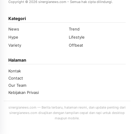
Copyright © 2026 sinergianews.com – Semua hak cipta dilindungi.
Kategori
News
Trend
Hype
Lifestyle
Variety
Offbeat
Halaman
Kontak
Contact
Our Team
Kebijakan Privasi
sinergianews.com — Berita terbaru, halaman resmi, dan update penting dari
sinergianews.com disajikan dengan tampilan cepat dan rapi untuk desktop
maupun mobile.