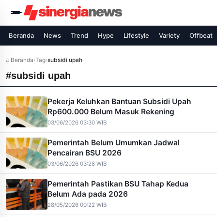
Beranda
News
Trend
Hype
Lifestyle
Variety
Offbeat
⌂ Beranda
›
Tag
›
subsidi upah
#subsidi upah
Pekerja Keluhkan Bantuan Subsidi Upah
Rp600.000 Belum Masuk Rekening
03/06/2026 03:30 WIB
Pemerintah Belum Umumkan Jadwal
Pencairan BSU 2026
03/06/2026 03:28 WIB
Pemerintah Pastikan BSU Tahap Kedua
Belum Ada pada 2026
28/05/2026 00:22 WIB