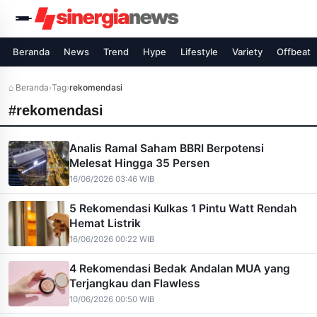
Beranda
News
Trend
Hype
Lifestyle
Variety
Offbeat
⌂ Beranda
›
Tag
›
rekomendasi
#rekomendasi
Analis Ramal Saham BBRI Berpotensi
Melesat Hingga 35 Persen
16/06/2026 03:46 WIB
5 Rekomendasi Kulkas 1 Pintu Watt Rendah
Hemat Listrik
16/06/2026 00:22 WIB
4 Rekomendasi Bedak Andalan MUA yang
Terjangkau dan Flawless
10/06/2026 00:50 WIB