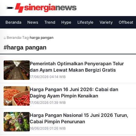
Beranda
News
Trend
Hype
Lifestyle
Variety
Offbeat
⌂ Beranda
›
Tag
›
harga pangan
#harga pangan
Pemerintah Optimalkan Penyerapan Telur
dan Ayam Lewat Makan Bergizi Gratis
17/06/2026 04:14 WIB
Harga Pangan 16 Juni 2026: Cabai dan
Daging Ayam Pimpin Kenaikan
17/06/2026 01:39 WIB
Harga Pangan Nasional 15 Juni 2026 Turun,
Cabai Pimpin Penurunan
16/06/2026 01:26 WIB